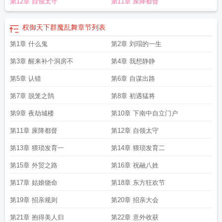
第12章 自领太守
第11章 庲降都督
权御天下群魔乱舞
章节列表
第1章 什么鬼
第2章 刘瑁的一生
第3章 醒来补个洞房不
第4章 我想静静
第5章 认错
第6章 自谋出路
第7章 脱笼之鹄
第8章 初遇猛将
第9章 夜劫城楼
第10章 下南中自立门户
第11章 庲降都督
第12章 自领太守
第13章 猥琐发育一
第14章 猥琐发育二
第15章 外贸之路
第16章 祝融八姓
第17章 姑娘饶命
第18章 东方狂欢节
第19章 招亲规则
第20章 招亲大会
第21章 抱得美人归
第22章 意外收获