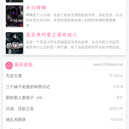
末日蟑螂
蟑螂是个小人物，在这个处处充满危险的末世，四处流浪，认识
到末世生存法则，末世的危险将他身上的惰性和感性慢慢磨
掉，...
盖亚奥特曼之最终核心
这是一个苦逼大学生穿越盖亚世界的故事，在光与暗之间追寻，
赛罗算什么贝利亚一拳打爆，抢了你的黑暗铠甲送给卡密拉做...
最新更新
www.5200book.net
无意引诱
平淡如水
三个婊子老婆的饲养日记
江听潮
那村那人那痞子（H）
青灯
沉溺，淫欲之音
困倦日常
迷乱光阴录
kill4300