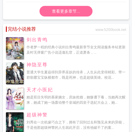
查看更多章节...
完结小说推荐
www.5200book.net
剑出青鸣
作者梦一程的经典小说剑出青鸣最新章节全文阅读服务本站更新
及时无弹窗广告小说适逢乱世，正道萧条，...
神隐至尊
普通大学生夏焱得到异界巫妖的传承，人生从此变得精彩。带一
群骷髅宝宝纵横都市，既是死神，也是超级英雄。校花...
天才小医妃
她是双目失明的慕家嫡女，庶妹抢婚，她惨遭下毒，当她再次醒
来，她成了她一场轰动整个皇城的四皇子选妃大会上，她...
超级神警
刘秀在一次机缘巧合之下，拥有了回到过去和预见未来的异能，
于是他那超级神警的人生就此开启，没有他破不了的案...