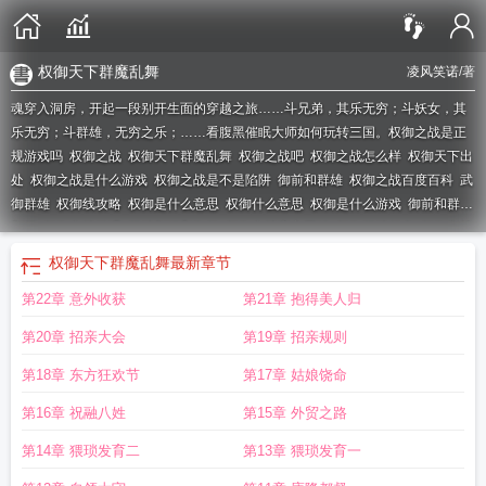
权御天下群魔乱舞
凌风笑诺
/著
魂穿入洞房，开起一段别开生面的穿越之旅……斗兄弟，其乐无穷；斗妖女，其
乐无穷；斗群雄，无穷之乐；……看腹黑催眠大师如何玩转三国。
权御之战是正
规游戏吗
权御之战
权御天下群魔乱舞
权御之战吧
权御之战怎么样
权御天下出
处
权御之战是什么游戏
权御之战是不是陷阱
御前和群雄
权御之战百度百科
武
御群雄
权御线攻略
权御是什么意思
权御什么意思
权御是什么游戏
御前和群雄
割据
权御之战贴吧
群雄割据和御前
权御之战官方网站
权御群雄起点
权御之战
骗局
权御天下群魔乱舞
最新章节
第22章 意外收获
第21章 抱得美人归
第20章 招亲大会
第19章 招亲规则
第18章 东方狂欢节
第17章 姑娘饶命
第16章 祝融八姓
第15章 外贸之路
第14章 猥琐发育二
第13章 猥琐发育一