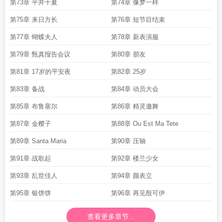
第73章 平井千夏
第74章 像梦一样
第75章 来日方长
第76章 短节目结束
第77章 蝴蝶夫人
第78章 新表演服
第79章 甄真报告会议
第80章 朋友
第81章 17岁的平安夜
第82章 25岁
第83章 备战
第84章 动员大会
第85章 布鲁塞尔
第86章 精灵邀舞
第87章 金樱子
第88章 Ou Est Ma Tete
第89章 Santa Maria
第90章 压轴
第91章 战歌起
第92章 楼兰少女
第93章 乱世佳人
第94章 颜表立
第95章 银饼饼
第96章 再见殷可伊
查看更多章节...