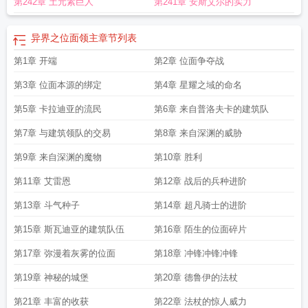
第242章 土元素巨人
第241章 安斯艾尔的实力
异界之位面领主
章节列表
第1章 开端
第2章 位面争夺战
第3章 位面本源的绑定
第4章 星耀之域的命名
第5章 卡拉迪亚的流民
第6章 来自普洛夫卡的建筑队
第7章 与建筑领队的交易
第8章 来自深渊的威胁
第9章 来自深渊的魔物
第10章 胜利
第11章 艾雷恩
第12章 战后的兵种进阶
第13章 斗气种子
第14章 超凡骑士的进阶
第15章 斯瓦迪亚的建筑队伍
第16章 陌生的位面碎片
第17章 弥漫着灰雾的位面
第18章 冲锋冲锋冲锋
第19章 神秘的城堡
第20章 德鲁伊的法杖
第21章 丰富的收获
第22章 法杖的惊人威力