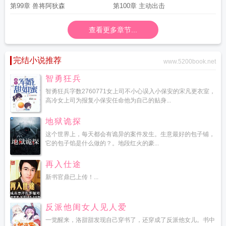
第99章 兽将阿狄森
第100章 主动出击
查看更多章节...
完结小说推荐
www.5200book.net
智勇狂兵
智勇狂兵字数2760771女上司不小心误入小保安的宋凡更衣室，
高冷女上司为报复小保安任命他为自己的贴身...
地狱诡探
这个世界上，每天都会有诡异的案件发生。生意最好的包子铺，
它的包子馅是什么做的？。地段红火的豪...
再入仕途
新书官鼎已上传！...
反派他闺女人见人爱
一觉醒来，洛甜甜发现自己穿书了，还穿成了反派他女儿。书中