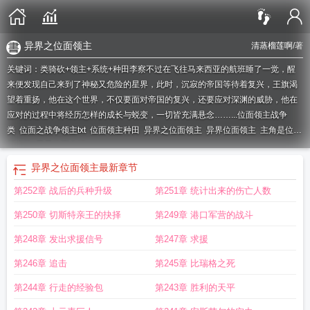
异界之位面领主
清蒸榴莲啊
/著
关键词：类骑砍+领主+系统+种田李察不过在飞往马来西亚的航班睡了一觉，醒
来便发现自己来到了神秘又危险的星界，此时，沉寂的帝国等待着复兴，王旗渴
望着重扬，他在这个世界，不仅要面对帝国的复兴，还要应对深渊的威胁，他在
应对的过程中将经历怎样的成长与蜕变，一切皆充满悬念……...
位面领主战争
类
位面之战争领主txt
位面领主种田
异界之位面领主
异界位面领主
主角是位面
领主的
星界位面之锤
异界之位面领主
最新章节
第252章 战后的兵种升级
第251章 统计出来的伤亡人数
第250章 切斯特亲王的抉择
第249章 港口军营的战斗
第248章 发出求援信号
第247章 求援
第246章 追击
第245章 比瑞格之死
第244章 行走的经验包
第243章 胜利的天平