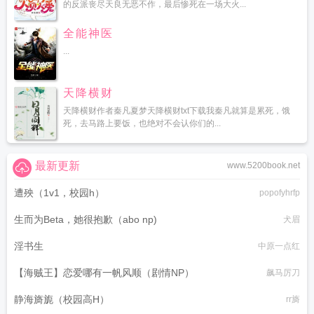
的反派丧尽天良无恶不作，最后惨死在一场大火...
全能神医
...
天降横财
天降横财作者秦凡夏梦天降横财txt下载我秦凡就算是累死，饿
死，去马路上要饭，也绝对不会认你们的...
最新更新
www.5200book.net
遭殃（1v1，校园h）
popofyhrfp
生而为Beta，她很抱歉（abo np)
犬眉
淫书生
中原一点红
【海贼王】恋爱哪有一帆风顺（剧情NP）
飙马厉刀
静海旖旎（校园高H）
rr旖