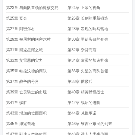
第23章 与商队首领的魔核交易
第24章 上帝的视角
第25章 宴会
第26章 长剑的重新锻造
第27章 阿密尔村
第28章 发现的响马营地
第29章 被屠村的阿密尔村
第30章 匪徒头目的死去
第31章 回返星耀之域
第32章 杂货商店
第33章 艾雷恩的实力
第34章 灰雾的加速扩张
第35章 帕拉汶德的商队
第36章 失望的商队首领
第37章 战争的号角
第38章 骷髅兵
第39章 亡灵骑士的出现
第40章 精英骷髅战士
第41章 惨胜
第42章 战后的进阶
第43章 增加的位面面积
第44章 兑换承诺
第45章 海寇营地
第46章 维吉亚难民的到来
第47章 到达人类半位面
第48章 进入人类半位面