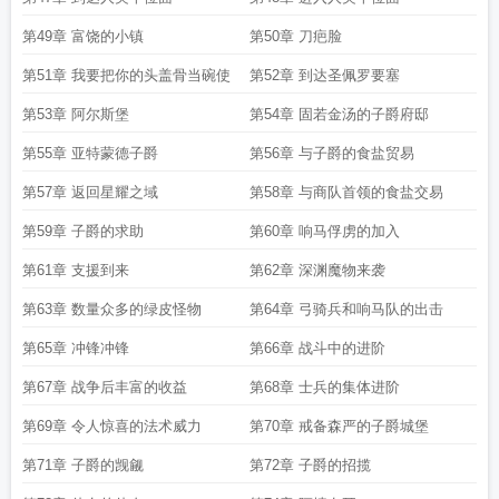
第49章 富饶的小镇
第50章 刀疤脸
第51章 我要把你的头盖骨当碗使
第52章 到达圣佩罗要塞
第53章 阿尔斯堡
第54章 固若金汤的子爵府邸
第55章 亚特蒙德子爵
第56章 与子爵的食盐贸易
第57章 返回星耀之域
第58章 与商队首领的食盐交易
第59章 子爵的求助
第60章 响马俘虏的加入
第61章 支援到来
第62章 深渊魔物来袭
第63章 数量众多的绿皮怪物
第64章 弓骑兵和响马队的出击
第65章 冲锋冲锋
第66章 战斗中的进阶
第67章 战争后丰富的收益
第68章 士兵的集体进阶
第69章 令人惊喜的法术威力
第70章 戒备森严的子爵城堡
第71章 子爵的觊觎
第72章 子爵的招揽