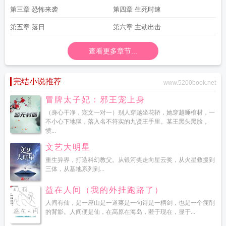
第三章 恐怖来袭
第四章 生死时速
第五章 落日
第六章 主动出击
查看更多章节...
完结小说推荐
www.5200book.net
冒牌太子妃：邪王宠上身
（身心干净，宠文一对一）别人穿越坐花轿，她穿越睡棺材，一
不小心下地狱，落入名不符实的九贤王手里。某王黑头黑脸，
愤...
文艺大明星
重生异界，打造科幻教父。从银河奖走向星云奖，从火星救援到
三体，从基地系列到...
益在人间（我的外挂跑路了）
人间有仙，是一座山是一道菜是一句诗是一柄剑，也是一个瘦削
的背影。人间便是仙，在高原在海岛，匿于现在，显于...