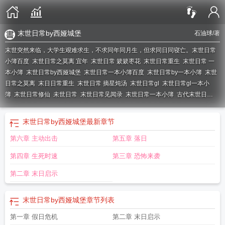
末世日常by西娅城堡
石油球
/著
末世突然来临，大学生艰难求生，不求同年同月生，但求同日同寝亡。
末世日常
小簿百度
末世日常之莫离 宜年
末世日常 簌簌枣花
末世日常重生
末世日常 一
本小簿
末世日常by西娅城堡
末世日常一本小簿百度
末世日常by一本小簿
末世
日常之莫离
末日日常重生
末世日常 摘星炖汤
末世日常gl
末世日常gl一本小
簿
末世日常修仙
未世日常
末世日常见闻录
末世日常一本小簿
古代末世日
常
末世日常作者一本小簿
末世日常西娅城堡
末世日常之莫离无防盗
一本小薄
末世日常
末世日常之平淡生活 大婶的笑容
COS道具师的末世日常
总是和主角
末世日常by西娅城堡
最新章节
团勾搭上的末世日常
第六章 主动出击
第五章 落日
第四章 生死时速
第三章 恐怖来袭
第二章 末日启示
末世日常by西娅城堡
章节列表
第一章 假日危机
第二章 末日启示