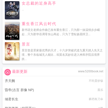
女总裁的近身高手
...
重生香江风云时代
新书语文老师会作曲已发布重生香江，只为那一抹温情步步崛
起，只为那华语凋零东山再起，只为了雪耻扬眉捍卫...
景言
景言曾是景家最优秀的天才，十六岁突破武道九重天踏入先天之
境，整个东临城无人能比，却莫名其妙在进入神风学院后境界
跌...
最新更新
www.5200book.net
齐天阙
不吃蛋炒饭
昏帝(古言 群像 NP)
晨乐
倾君长生
裤裆有刀伞