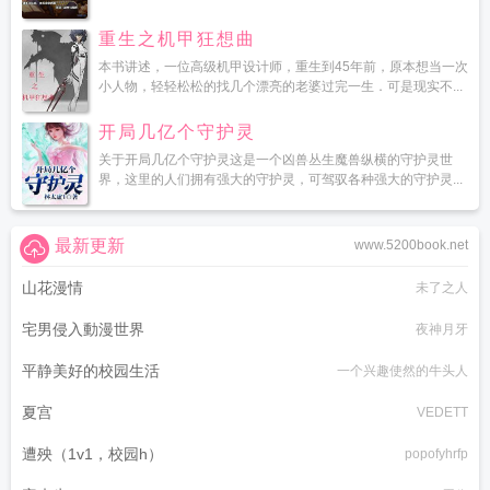
重生之机甲狂想曲
本书讲述，一位高级机甲设计师，重生到45年前，原本想当一次
小人物，轻轻松松的找几个漂亮的老婆过完一生．可是现实不...
开局几亿个守护灵
关于开局几亿个守护灵这是一个凶兽丛生魔兽纵横的守护灵世
界，这里的人们拥有强大的守护灵，可驾驭各种强大的守护灵...
最新更新
www.5200book.net
山花漫情
未了之人
宅男侵入動漫世界
夜神月牙
平静美好的校园生活
一个兴趣使然的牛头人
夏宫
VEDETT
遭殃（1v1，校园h）
popofyhrfp