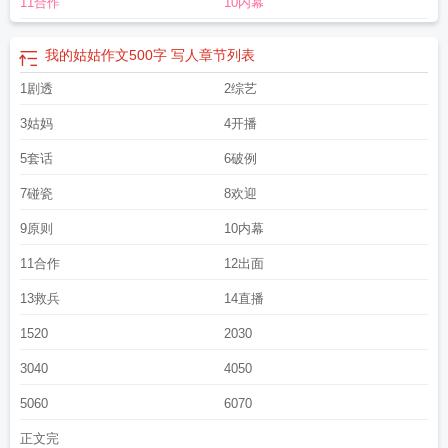
11合作
10内幕
乐：“导演，我们选b。”导演：“对啦，恭喜我们高老师。”高萝（叉腰）：哼！我
可是常春藤盟校毕业的，包对的！【嗯？？？？？？】广告商来挑选嘉宾拍摄中
插广告，其他小孩子胆怯不敢上，高萝飞奔过去，拿起产品一顿介绍，把金主妈
我的姑姑作文500字 写人
章节列表
妈哄得合不拢嘴：“这小孩好，大大方方的，我喜欢！”高萝冲高姝乐眨了眨眼：姐
1剧透
2综艺
带你飞。高姝乐：……【记忆力超群啊！台词半页纸呢！】【果然新的脑子就是
好使。】节目拍摄到中间，有人发现高萝跟高姝乐长得很像，而且两人都姓高。
3姑妈
4开播
【不会是她亲闺女吧？】【啊？未婚先孕啊？还是单亲妈妈？】高姝乐：“不是我
闺女！她是我姑妈！！”网友：【谁是谁的妈？？？】*某一期交换“父母”做任务。
5套话
6破例
身形高大的男人蹲在她面前，晃了晃手里的冰激凌，声音温柔：“小阿萝，要不要
7碰瓷
8欢迎
跟叔叔走？”高萝斜了他一眼：神金……但好像有点眼熟。再看一眼：嗯？这不是
远房亲戚家那个说长大要娶自己的小屁孩？！————————————（文案
9原则
10内幕
发表于24年5月13，已截图）稳定日更，零点前更新，宝宝们可以第二天再看
11合作
12出面
哦！
我的姑妈五岁半高萝人青草希
我的姑姑作文400字优秀作文
我的姑姑作文
500个字
我的姑妈五岁半英语
我的姑妈五岁半免费观看
我的姑妈五岁半 人青草
13救兵
14直播
西 笔趣阁
我的姑妈五岁半番外
我的姑妈五岁半免费阅读
我的姑妈五岁半人
1520
2030
青
我的姑妈五岁半最新章节无弹窗
我的姑妈五岁半 人青草西 免费
我的姑妈是
谁
我的姑姑作文500字 写人
我的姑妈我女儿叫她什么
我的姑妈五岁半类别穿越
3040
4050
作者 人青草西
我的姑姑作文550字
我的姑妈五岁半是什么歌
我的姑妈五岁半人
青草西
我的姑妈五岁半英文
我的姑妈五岁半人青草西免费阅读
我的姑妈五岁半
5060
6070
笔趣阁
我的姑妈我儿子叫什么
我的姑妈五岁半txt
我的姑妈五岁半秦燃 高萝
我
正文完
的姑姑500字
我的姑妈五岁半高萝
我的姑姑作文500字五年级
我的姑姑作文五