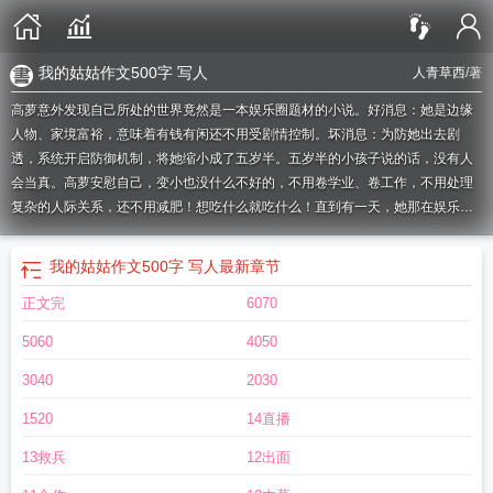
我的姑姑作文500字 写人
人青草西
/著
高萝意外发现自己所处的世界竟然是一本娱乐圈题材的小说。好消息：她是边缘
人物、家境富裕，意味着有钱有闲还不用受剧情控制。坏消息：为防她出去剧
透，系统开启防御机制，将她缩小成了五岁半。五岁半的小孩子说的话，没有人
会当真。高萝安慰自己，变小也没什么不好的，不用卷学业、卷工作，不用处理
复杂的人际关系，还不用减肥！想吃什么就吃什么！直到有一天，她那在娱乐圈
混得灰头土脸的社恐侄女找上了门。*高姝乐是书里的炮灰女配，社恐不爱讲话，
作为对照组跟女主参加了同一档娃综。女主带自己的表弟一起上节目，将他照顾
我的姑姑作文500字 写人
最新章节
得无微不至，被网友评为“国民好姐姐”；高姝乐跟借来的孩子都很沉默寡言，被网
正文完
6070
友评价：【相处好窒息。】【上这节目就是为了火吧，孩子饿了困了从来不
管。】【她虐待小孩儿！】节目结束，她被市场抛弃，公司安排她去“应酬”，她不
5060
4050
堪受辱跳楼自杀。高萝看着这个侄女，想着到底有一层血缘关系，能拉一把就拉
一把吧。于是……*综艺拍摄第一天，所有小孩子嚎啕大哭，现场乱成一锅粥，但
3040
2030
有两个人在吵架：高姝乐：“不能吃太多零食！会长不高的。”高萝：“你哄小孩儿
1520
14直播
呢，我明明可以长到一米七！”【好逗的小孩姐。】【人长得跟个小包子一样，做
的梦还挺美。】做任务时，节目组出了一道微积分题，做出来的优先挑选物资。
13救兵
12出面
高萝：“选b，不存在。”【小屁孩就不要捣乱啦！】【我连题目都没看清。】高姝