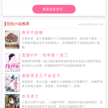
百字
查看更多章节...
完结小说推荐
www.5200book.net
南宋不咳嗽
主角洪涛，是个穿越重生了三次的职业老手。这次到了南宋。一
个四体不勤五谷不分的现代人，在宋朝有活下去的机会吗？他
能...
宠婚VIP：玦爷娶一送三
宠婚VIP玦爷娶一送三由作者帝歌创作全本作品该小说情节跌宕
起伏扣人心弦是一本难得的情节与文笔俱佳的好书...
傲娇器灵之千金逆天
混沌初开，风云大陆！秦家大小姐新婚之日突遭灭门，当她手持
剪刀对准心脏时，张道坚，你毁我家门，误我...
欢乐道士
小道士法术什么的，一点都不科学，忽悠外行混口饭吃而已。某
师父那是你完全学不会法术，给自己找的借口吧？...