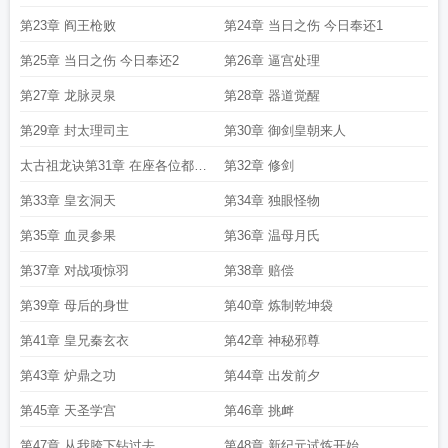
第23章 阎王枪败
第24章 当日之伤 今日奉还1
第25章 当日之伤 今日奉还2
第26章 逼宫处理
第27章 龙脉灵泉
第28章 器道觉醒
第29章 封太理司主
第30章 御剑皇朝来人
太古祖龙诀第31章 在座各位都是
第32章 修剑
垃圾
第33章 皇玄洞天
第34章 独眼怪物
第35章 血灵参果
第36章 温母月氏
第37章 对战项惊羽
第38章 赔偿
第39章 母后的身世
第40章 炼制乾坤袋
第41章 皇兄秦玄衣
第42章 神秘邪尊
第43章 炉鼎之功
第44章 出发前夕
第45章 天圣学宫
第46章 挑衅
第47章 从我胯下钻过去
第48章 新纪元试炼开始