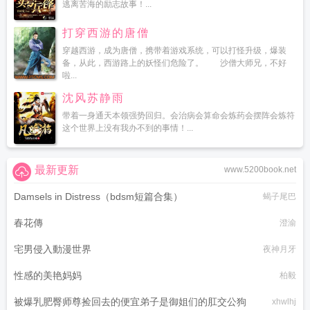
逃离苦海的励志故事！...
打穿西游的唐僧
穿越西游，成为唐僧，携带着游戏系统，可以打怪升级，爆装
备，从此，西游路上的妖怪们危险了。 沙僧大师兄，不好
啦...
沈风苏静雨
带着一身通天本领强势回归。会治病会算命会炼药会摆阵会炼符
这个世界上没有我办不到的事情！...
最新更新
www.5200book.net
Damsels in Distress（bdsm短篇合集）
蝎子尾巴
春花傳
澄渝
宅男侵入動漫世界
夜神月牙
性感的美艳妈妈
柏毅
被爆乳肥臀师尊捡回去的便宜弟子是御姐们的肛交公狗
xhwlhj