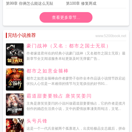
第99章 你俩怎么能这么无耻
第100章 修复两成
查看更多章节...
完结小说推荐
www.5200book.net
豪门战神（又名：都市之国士无双）
作者缘道君何在的经典小说豪门战神（又名都市之国士无双）最
新章节全文阅读服务本站更新及时无弹窗广告...
都市之如意金箍棒
都市之如意金箍棒由作者廖势子创作全本作品该小说情节跌宕起
伏扣人心弦是一本难得的情节与文笔俱佳的好书91...
霸道甜妻要独占 唐笑笑姜闫
主角是唐笑笑姜闫的小说叫做霸道甜妻要独占，它的作者是揽月
创作的婚恋生活类小说，文中的爱情故事凄美而纯洁，文笔...
头号兵锋
这是一个一代兵皇被两个孤寡老人，出卖给极品女总裁后，拼命