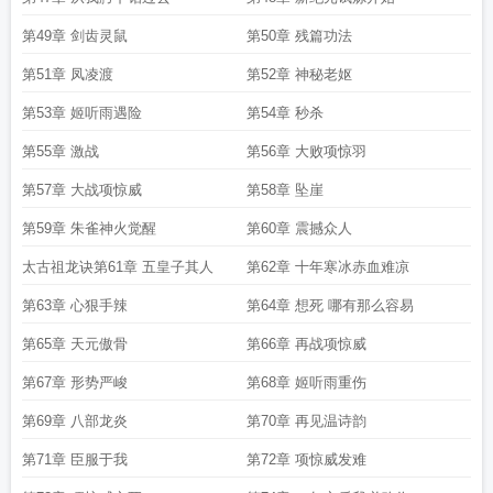
第49章 剑齿灵鼠
第50章 残篇功法
第51章 凤凌渡
第52章 神秘老妪
第53章 姬听雨遇险
第54章 秒杀
第55章 激战
第56章 大败项惊羽
第57章 大战项惊威
第58章 坠崖
第59章 朱雀神火觉醒
第60章 震撼众人
太古祖龙诀第61章 五皇子其人
第62章 十年寒冰赤血难凉
第63章 心狠手辣
第64章 想死 哪有那么容易
第65章 天元傲骨
第66章 再战项惊威
第67章 形势严峻
第68章 姬听雨重伤
第69章 八部龙炎
第70章 再见温诗韵
第71章 臣服于我
第72章 项惊威发难