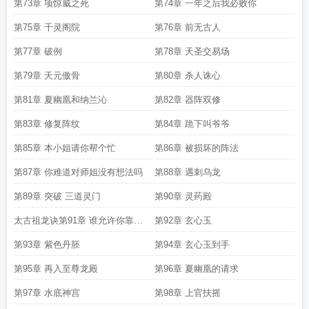
第73章 项惊威之死
第74章 一年之后我必败你
第75章 千灵阁院
第76章 前无古人
第77章 破例
第78章 天圣交易场
第79章 天元傲骨
第80章 杀人诛心
第81章 夏幽凰和纳兰沁
第82章 器阵双修
第83章 修复阵纹
第84章 跪下叫爷爷
第85章 本小姐请你帮个忙
第86章 被损坏的阵法
第87章 你难道对师姐没有想法吗
第88章 遇刺乌龙
第89章 突破 三道灵门
第90章 灵药殿
太古祖龙诀第91章 谁允许你靠近
第92章 玄心玉
她了
第93章 紫色丹胚
第94章 玄心玉到手
第95章 再入至尊龙殿
第96章 夏幽凰的请求
第97章 水底神宫
第98章 上官扶摇