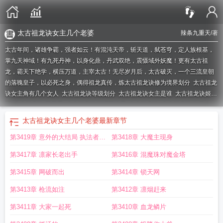
太古祖龙诀女主几个老婆
辣条九重天
/著
太古年间，诸雄争霸，强者如云！有混沌天帝，斩天道，弑苍穹，定人族根基，
掌九天神域！有九死丹神，以身化鼎，丹武双绝，震慑域外妖魔！更有太古祖
龙，霸天下绝学，横压万道，主宰太古！无尽岁月后，太古破灭，一个三流皇朝
的落魄皇子，以必死之身，偶得祖龙真传，炼
太古祖龙诀修为境界划分
太古祖龙
诀女主角有几个女人
太古祖龙诀等级划分
太古祖龙诀女主是谁
太古祖龙诀姬听
雨
太古祖龙诀 胖茄子
太古祖龙诀姬听雨结局
太古祖龙决
太古祖龙诀奇书
网
太古祖龙诀zip
太古祖龙诀秦命和上官扶摇
太古祖龙诀境界
太古祖龙诀TXT
太古祖龙诀女主几个老婆
最新章节
八零
太古祖龙诀全本
太古祖龙诀秦命母亲是谁
太古祖龙
太古祖龙诀秦命笔趣
第3419章 意外的大结局 执法者天
第3418章 大魔主现身
阁
太古祖龙诀全部人物
太古祖龙诀txt
太古祖龙诀秦命
太古祖龙诀好看吗
太古
祖龙诀辣条九重天
太古祖龙诀女主角
太古祖龙诀txt八零电子书
太古祖龙诀秦命
神王
第3417章 凛家长老出手
第3416章 混魔珠对魔金塔
免费阅读
太古祖龙诀秦命TXT
太古祖龙诀秦命txt
太古祖龙诀主角老婆
太古祖
龙诀女主介绍
太古祖龙诀笔趣阁无弹窗
太古祖龙诀TXT笔趣阁
太古祖龙诀几位
第3415章 网破而出
第3414章 锁天网
女主
太古祖龙诀免费阅读
太古祖龙诀百度资源免费
太古祖龙诀秦命有孩子
第3413章 枪流如注
第3412章 凛烟赶来
吗
太古祖龙诀秦命几个老婆
太古祖龙诀全文免费阅读
太古祖龙诀等级一览
表
太古祖龙诀百度百科
太古祖龙诀全文免费阅读无弹窗
太古祖龙诀动漫免费观
第3411章 大家一起死
第3410章 血龙鳞片
看
太古祖龙诀TXT精校
太古祖龙诀介绍
太古祖龙诀秦命txt精校
太古祖龙诀修