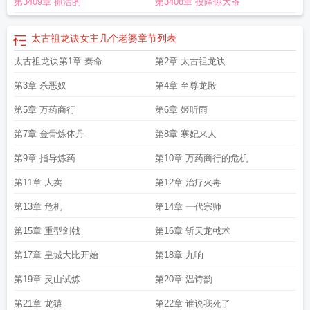
第3409章 抓活的
第3408章 投降你大爷
炼等级划分
太古祖龙诀女主有几个
太古祖龙诀下书网
太古祖龙诀秦命有几个女
人
太古祖龙诀几个女主
太古祖龙诀TXT电子书
太古祖龙诀txt啃书阁
太古祖龙
诀秦命境界划分
太古祖龙诀凌千月结局
太古祖龙诀 第1114章
太古祖龙诀纳兰
太古祖龙诀女主几个老婆
章节列表
沁结局如何
太古祖龙诀TXT奇书网
太古祖龙诀全文TXT
太古祖龙诀修炼境界划
太古祖龙诀第1章 秦命
第2章 太古祖龙诀
分
太古祖龙诀TXT百度
太古祖龙诀秦命母亲的身份
太古祖龙诀秦命人物介绍大
全
太古祖龙诀笔趣阁
太古祖龙诀女主角有几个
太古祖龙诀凌千月
太古祖龙诀
第3章 杀恶奴
第4章 至尊龙殿
寒妃
太古祖龙诀纳兰沁和秦命
太古祖龙诀男主老婆顺序
太古祖龙诀农夫
太古
祖龙诀 辣条九重天
第5章 万药商行
太古祖龙诀得间
太古祖龙诀主角几个老婆
第6章 姬听雨
太古祖龙诀有几
个女主
太古祖龙诀最新章节
太古祖龙诀免费
太古祖龙诀TXT啃书阁
太古祖龙
第7章 金骨炼体丹
第8章 寒妃来人
诀境界划分
太古祖龙诀境界详细介绍
太古祖龙诀境界等级
太古祖龙诀修炼划
分
太古祖龙诀秦命女主角有几个女人
太古祖龙诀免费阅读全文
太古祖龙诀百
第9章 指导炼药
第10章 万药商行的危机
度
太古祖龙诀介绍大全
太古祖龙诀境界划分详细
太古祖龙诀境界划分最新更
第11章 大卖
第12章 治疗火毒
新
太古祖龙诀完整版
太古祖龙诀人物介绍
太古祖龙诀百度百科有几个女主
太
古祖龙诀txt免费
太古祖龙诀女主
太古祖龙诀秦命等级划分
太古祖龙诀女主几个
第13章 危机
第14章 一代宗师
老婆
太古祖龙诀TXT
太古祖龙诀百科
太古祖龙诀TXT全本免费
太古祖龙诀全本
第15章 重型剑戟
第16章 斩天龙戟术
免费TXT
太古祖龙诀秦命女主角有几个
太古祖龙诀等级顺序
太古祖龙诀秦命凌
千月
太古祖龙诀全文免费阅读完整版
太古祖龙诀男主几个老婆
太古祖龙诀几个
第17章 皇城大比开始
第18章 九响
妻子
太古祖龙诀百度百科女主
太古祖龙诀百度百科境界划分
第19章 灵山试炼
第20章 温诗韵
第21章 龙猿
第22章 谁说我死了