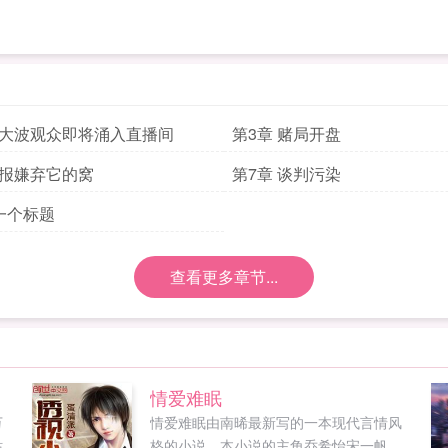
一大波观众即将涌入直播间
第3章 赌局开盘
上报嫌弃它的窝
第7章 谈判污染
 一个标题
查看更多章节...
情爱难眠
万
情爱难眠由南晞最新写的一本现代言情风
站
格的小说，本小说的主角乔希怡宋一帆，