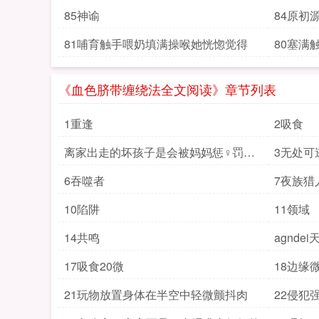
85神谕
84原初
81哺育触手喂奶填满操喉她恍惚觉得
80塞满
《血色脐带缠绕法全文阅读》章节列表
1重逢
2吸食
离家出走的坏孩子是会被妈妈惩♀罚♀
3无处可
的3
6吞噬者
7夜族猎
10陷阱
11领域
14共鸣
agnd
17吸食20微
18边缘
21玩物放置身体在半空中轻微颤抖肉
22侵犯强制