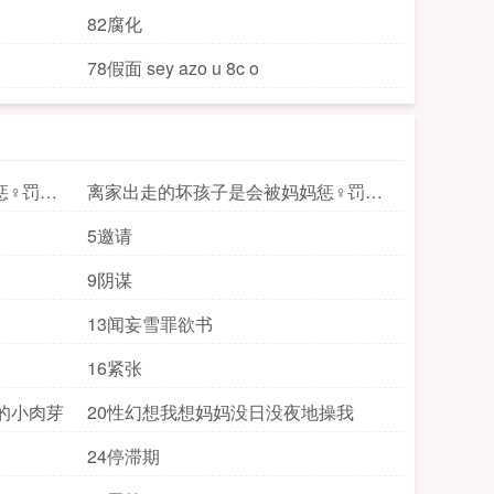
82腐化
78假面 sey azo u 8c o
惩♀罚♀
离家出走的坏孩子是会被妈妈惩♀罚♀
的2
5邀请
9阴谋
13闻妄雪罪欲书
16紧张
的小肉芽
20性幻想我想妈妈没日没夜地操我
24停滞期