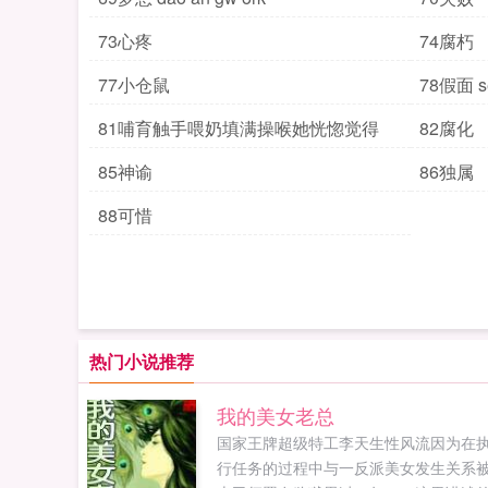
73心疼
74腐朽
77小仓鼠
78假面 se
81哺育触手喂奶填满操喉她恍惚觉得
82腐化
85神谕
86独属
88可惜
热门小说推荐
我的美女老总
国家王牌超级特工李天生性风流因为在
行任务的过程中与一反派美女发生关系