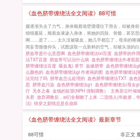
《血色脐带缠绕法全文阅读》88可惜
腿逐渐失去了力气，身体顺着墙壁缓缓往下滑去，却被身前
细细蔓延，顺着血液渗入身体，将她的四肢、骨髓，甚至思
啊……是了…… 太久没被吸血，她几乎都忘了，母亲的唾
闻妄雪微微仰头，试图汲取一点新鲜的空气，却被头顶的白光
脐血带是什么意思啊
血色脐带缠绕法txt百度
血脐带的作
法TXT百度
脐血带可以治什么病
血色脐带缠绕法作者屁
脐带缠绕法百度
吸血鬼) 章节
血缘脐带
血色脐带缠绕法gl
么颜色的
血色脐带缠绕法gl 作者画的图
血色脐带缠绕法[
法完结了吗
脐带血怎么处理的
血色脐带缠绕法TXT
血色
思
脐带血污染
血色脐带缠绕法g1
血色脐带缠绕法(母女g
疗
无冬之春
金钱的欲望(NPH 强制调教）
主角苏尘叶倾
夫君
放弃调教后，ai们全都吻了上来
二流情人(年龄差，年
洁)
快穿之剧情总是在崩坏
《血色脐带缠绕法全文阅读》最新章节
88可惜
非正文 