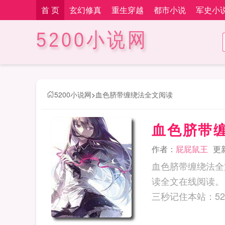
首 页
玄幻修真
重生穿越
都市小说
军史小
5200小说网
5200小说网
>
血色脐带缠绕法全文阅读
血色脐带
作者：
屁屁鼠王
更新
血色脐带缠绕法全
读全文在线阅读。