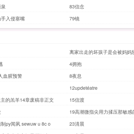
源泉
83信念
触手入侵塞嘴
79镜
离家出走的坏孩子是会被妈妈
的1
逃
4拥抱
人血腥预警
8夜息
12updetéatre
ei天主的羔羊14章废稿非正文
15信渡
微
19高潮微指尖用力揉压那敏感
py闻夙 sewuw u 8c o
23清晨