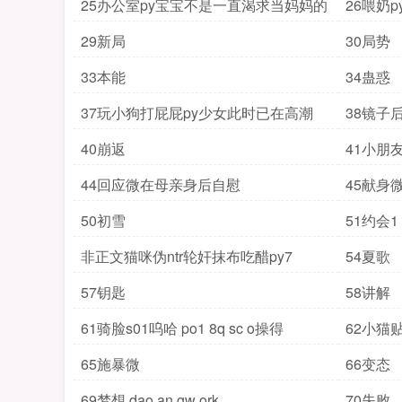
25办公室py宝宝不是一直渴求当妈妈的
26喂奶
29新局
30局势
33本能
34蛊惑
37玩小狗打屁屁py少女此时已在高潮
38镜子
40崩返
41小朋
44回应微在母亲身后自慰
45献身
50初雪
51约会1
非正文猫咪伪ntr轮奸抹布吃醋py7
54夏歌
57钥匙
58讲解
61骑脸s01呜哈 po1 8q sc o操得
62小猫
65施暴微
66变态
69梦想 dao an gw ork
70失败