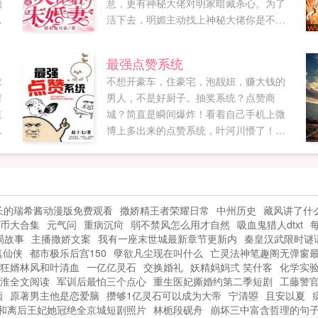
的
意，更有神秘大佬对明家暗藏杀心。为了
活下去，明媚主动找上神秘大佬你是不是
人
眼瞎。众人骇然失色，这女人是不是不想
牌
活了。撞我心口上了。女人一脸娇羞。众
最强点赞系统
，
人你有没有闻到什么烧焦的味道，那是我
求
不想开豪车，住豪宅，泡靓妞，赚大钱的
的
的心在燃烧。众人冷笑，高冷的主子怎么
时
男人，不是好厨子。抽奖系统？点赞商
贞
会看上你这艳俗的女人。秦爷面无表情别
道
城？简直是瞬间爆炸！看着自己手机上微
的
让我看见你。众人一脸心知肚明，竟敢调
后
博上多出来的点赞系统，叶河川懵了！谁
。
戏...
小
说厨子不能是高富帅？什么，你要一瓶82
议
年的可乐？没事我这里有，真有！啥，妹
阴
子，你觉得自己皮肤不够白，眼睛不够
协
大？没关系，喝了我这碗‘要你漂漂汤’就好
长的瑞希酱动漫版免费观看
撒娇精王者荣耀日常
中州历史
藏风讲了什
央
了。叶大厨，你能治病不？能，当然能，
币大合集
元气问
重病沉疴
弱不禁风怎么用才自然
吸血鬼猎人dtxt
？
这都不是事儿！手机上的黄金轮盘转动
局故事
主播撒娇文案
我有一座末世城最新章节更新内
秦皇汉武限时谜
着，商城里的奇葩物品更新着，叶河川觉
真仙侠
都市极乐后宫150
孽欲凡尘现在叫什么
亡灵法神笔趣阁无弹窗
得是时候开启自己璀璨耀眼的人生了。...
狂婿林风和叶清血
一亿亿灵石
交换婚礼
妖精妈妈弍 笑什客
化学实
淮全文阅读
军训后最怕三个点心
重生医妃撕婚约第二季短剧
工藤警
频
原著男主他是恋爱脑
攒够1亿灵石可以成为大帝
宁清曌
且安以夏
和离后王妃她冠绝全京城短剧照片
林栀段砚舟
崩坏三中富含哲理的句