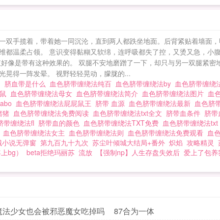
一双手揽着，带着她一同沉沦，直到两人都跌坐地面。后背紧贴着墙面，
维都温柔占领。 意识变得黏糊又软绵，连呼吸都失了控，又烫又急，小
液好像是带有这种效果的。 双腿不安地磨蹭了一下，却只与另一双腿紧密
晃得一阵发晕。 视野轻轻晃动，朦胧的...
用
脐血带是什么
血色脐带缠绕法纯百
血色脐带缠绕法by
血色脐带缠绕
屁鼠
血色脐带缠绕法母女
血色脐带缠绕法简介
血色脐带缠绕法图片
血
abo
血色脐带缠绕法屁屁鼠王
脐带 血源
血色脐带缠绕法最新
血色脐
猪猪
血色脐带缠绕法免费阅读
血色脐带缠绕法txt全文
脐带血条件
脐带
脐带缠绕法fl
脐带血的颜色
血色脐带缠绕法TXT免费
血色脐带缠绕法tx
l
血色脐带缠绕法女主
血色脐带缠绕法则
血色脐带缠绕法免费观看
血
城小说无弹窗
第九百九十九次
苏尘叶倾城大结局+番外
炽焰
攻略精灵
上bg）
beta拒绝玛丽苏
流放
【强制np】人生存盘失效后
爱上了包养
魔法少女也会被邪恶魔女吃掉吗
87合为一体