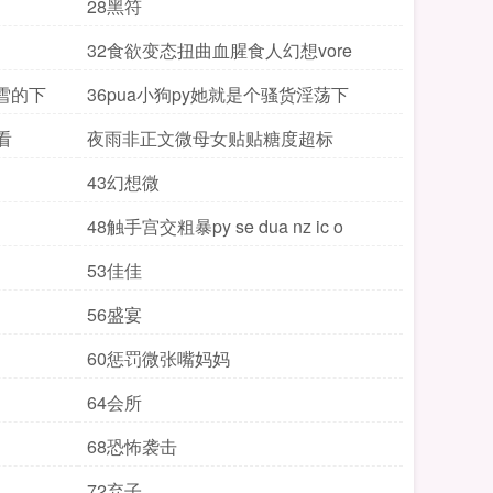
28黑符
32食欲变态扭曲血腥食人幻想vore
雪的下
36pua小狗py她就是个骚货淫荡下
看
夜雨非正文微母女贴贴糖度超标
43幻想微
48触手宫交粗暴py se dua nz ic o
53佳佳
56盛宴
60惩罚微张嘴妈妈
64会所
68恐怖袭击
72弃子