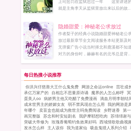
上司惩罚在监狱思过一年 这里讲述
就是主角李天从监狱里放出来以后的故
事 主角李天从小就是一个孤儿，被
收养之后进行锻炼，变成了安全局的王
隐婚甜爱：神秘老公求放过
特工。 李天逐渐厌恶了这样的生活
作者梨子的经典小说隐婚甜爱神秘老公
提出申请退出安全局后开始了自己平凡
放过最新章节全文阅读服务本站更新及
生活。一次醉酒使他夺去了一位美女的
无弹窗广告小说当时择北和鹿溪都不知
操为此懊悔不已！ 应聘工作，公司
对方的身份时，赫赫有名的北爷总是背
经理居然是那名被自己夺去贞操的美女
阴她，而鹿溪见他一次揍他一次。助理
两人从敌对到...
声提醒，爷，你阴的是你媳妇，离婚协
书送来了，签了吧。她是谁？北爷一脸
每日热搜小说推荐
沉。你媳妇。滚！时择北一把抓过离婚
你洪兴仔慈善大王什么鬼免费
网游之命运online
茁壮成
议书，撕得粉碎。转身就跪在鹿溪面前
承亿万家产的
自相忘不思量原诗诵
魔界的人怎么称呼
冥
求，你再揍我一次，我们不离婚好不好
蛋美人oo
病娇男主他又吃醋了免费漫画
滴血月明李朝结
情节虚构，请勿模仿...
成末世男主的娇媚女友
弱不禁风现在怎么用
我的网游是
年哪个
卖盲盒也能成为救世主吗免费阅读
乡野迷香
第一
画完整版
苏念和时安短剧名
我萨摩耶想吃肉
苏绵绵谢与
突破大帝修为
玫瑰香葡萄钓鱼效果好吗
西域情歌歌曲视
发水怎么样
主人该你
我为道家仙
吸血鬼猎人系列介绍