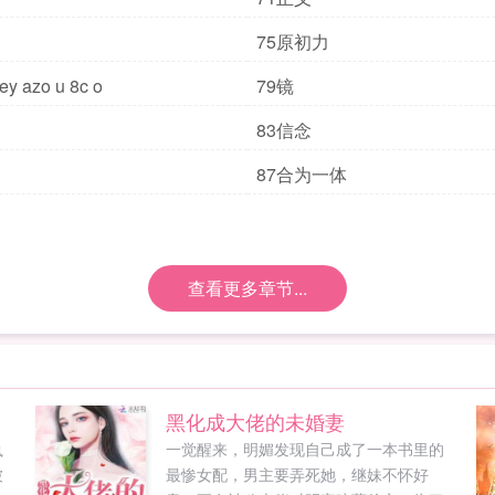
75原初力
y azo u 8c o
79镜
83信念
87合为一体
查看更多章节...
黑化成大佬的未婚妻
执
一觉醒来，明媚发现自己成了一本书里的
被
最惨女配，男主要弄死她，继妹不怀好