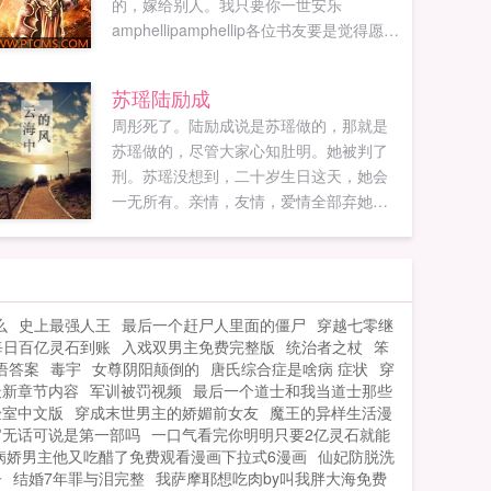
的，嫁给别人。我只要你一世安乐
amphellipamphellip各位书友要是觉得愿无
来生还不错的话请不要忘记向您QQ群和微
博里的朋友推荐哦！愿无来生最新章节愿
苏瑶陆励成
无来生无弹窗愿无来生全文阅读各位书友
周彤死了。陆励成说是苏瑶做的，那就是
要是觉得愿无来生还不错的话请不要忘记
苏瑶做的，尽管大家心知肚明。她被判了
向您QQ群和微博里的朋友推荐哦！...
刑。苏瑶没想到，二十岁生日这天，她会
一无所有。亲情，友情，爱情全部弃她而
去。而她却还要用下半生的时间去还一场
根本不存在的债。这一切，不过是因为她
爱上了一个男人。...
么
史上最强人王
最后一个赶尸人里面的僵尸
穿越七零继
每日百亿灵石到账
入戏双男主免费完整版
统治者之杖
笨
语答案
毒宇
女尊阴阳颠倒的
唐氏综合症是啥病 症状
穿
最新章节内容
军训被罚视频
最后一个道士和我当道士那些
验室中文版
穿成末世男主的娇媚前女友
魔王的异样生活漫
官无话可说是第一部吗
一口气看完你明明只要2亿灵石就能
病娇男主他又吃醋了免费观看漫画下拉式6漫画
仙妃防脱洗
子
结婚7年罪与泪完整
我萨摩耶想吃肉by叫我胖大海免费