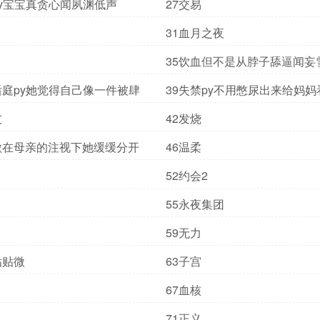
py宝宝真贪心闻夙渊低声
27交易
31血月之夜
35饮血但不是从脖子舔逼闻妄
后庭py她觉得自己像一件被肆
39失禁py不用憋尿出来给妈妈
友
42发烧
微在母亲的注视下她缓缓分开
46温柔
52约会2
55永夜集团
59无力
贴贴微
63子宫
67血核
71正义