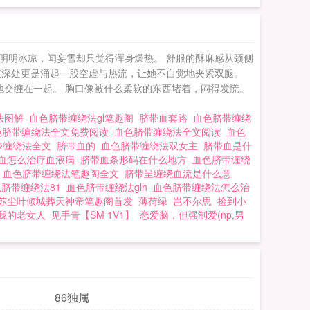
明明冰凉，闻妄雪却只觉得浑身燥热。 舒服的酥麻感从颈侧
腹深处更是涌起一股空虚与热流，让她不自觉地夹紧双腿。
地交缠在一起。 胸口像被什么柔软的东西堵着，闷得发慌。
法图解
血色脐带缠绕法gl笔趣阁
脐带血套路
血色脐带缠绕
色脐带缠绕法全文免费阅读
血色脐带缠绕法全文阅读
血色
带缠绕法全文
脐带血的
血色脐带缠绕法双女主
脐带血是什
血怎么治疗血液病
脐带血条形码在什么地方
血色脐带缠绕
t
血色脐带缠绕法笔趣阁全文
脐带呈缠绕血流是什么意
色脐带缠绕法81
血色脐带缠绕法glh
血色脐带缠绕法怎么治
苏尘叶倾城葬天神帝笔趣阁首发
薄荷绿
岂不尔思
捡到小
我的老女人
见手青【SM 1V1】
恋爱脑，但强制爱(np,男
86独属