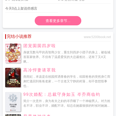
今天0点上架说些感言
查看更多章节...
完结小说推荐
www.5200book.net
团宠囡囡四岁啦
身披无数马甲的高智商少女，重生到四岁小团子的身上，被临城
首富家收养。不但有了温柔爱笑的大总裁爸比，还有了又A又
飒...
高冷悍妻请罩我
燕雨妃，本该是在校园挥洒青春的学生，却因爸爸的突然身亡而
匆忙逃回到爸爸老家，一个古老又宁静的村落，却不曾想怪事
也...
99次婚配：总裁守身如玉 岑乔商临钧
简介一次意外，身为有夫之妇的岑乔睡了一个神秘男人。对方姓
名不详，职业不详，婚配不详。却总在她最狼狈的时候对她施...