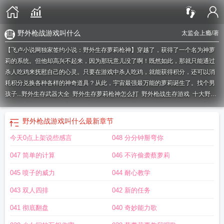
野外枪战游戏叫什么
太监会上瘾
/著
【飞卢小说网独家签约小说：野外生存萝莉枪神】穿越了，获得了一个名为神萝
莉的系统。但他却高兴不起来，因为那玩意儿没了啊！既然如此，那就只能通过
杀人吃鸡来抚慰自己的心灵。只要在游戏中杀人吃鸡，就能获得积分，还可以消
耗积分兑换各种各样的神奇道具？从此，宇宙最强最万能的萝莉诞生了。找个男
孩子...
野外生存武器大全
野外生存萝莉枪神怎么打
野外枪战生存游戏
十大野外
生存枪
野外求生步枪
野外生存萝莉枪神在线免费阅读
荒野求生萝莉枪神
野外
生存最好用的枪
野外生存神选游戏
适合野外生存的枪
野外生存用什么枪
野外
野外枪战游戏叫什么
最新章节
生存必备枪
野外生存枪械
野外枪战的游戏叫什么
野外生存至尊枪王
野外求生
今天0点上架说些感言
048 分分钟掰弯你
之萝莉枪神
野外枪战游戏单机游戏
野外生存做枪
野外枪战游戏
野外生存猎
枪
野外生存武器
野外生存步枪
野外生存萝莉枪神免费阅读
野外生存步枪如何
047 简单的计算
046 不许偷袭蔡萝莉
制作
野外生存枪战游戏
野外生存带什么枪
045 喷子的威力
044 耐心教学
043 双人四排
042 新的任务
041 彻底翻盘
040 奇妙能力歌