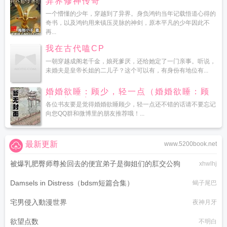
异界修神传奇
一个懵懂的少年，穿越到了异界。身负鸿钧当年记载悟道心得的
奇书，以及鸿钧用来镇压灵脉的神剑，原本平凡的少年因此不
再...
我在古代嗑CP
一朝穿越成阁老千金，娘死爹厌，还给她定了一门亲事。听说，
未婚夫是皇帝长姐的二儿子？这个可以有，有身份有地位有...
婚婚欲睡：顾少，轻一点（婚婚欲睡：顾
少，轻一点）
各位书友要是觉得婚婚欲睡顾少，轻一点还不错的话请不要忘记
向您QQ群和微博里的朋友推荐哦！...
最新更新
www.5200book.net
被爆乳肥臀师尊捡回去的便宜弟子是御姐们的肛交公狗
xhwlhj
Damsels in Distress（bdsm短篇合集）
蝎子尾巴
宅男侵入動漫世界
夜神月牙
欲望点数
不明白