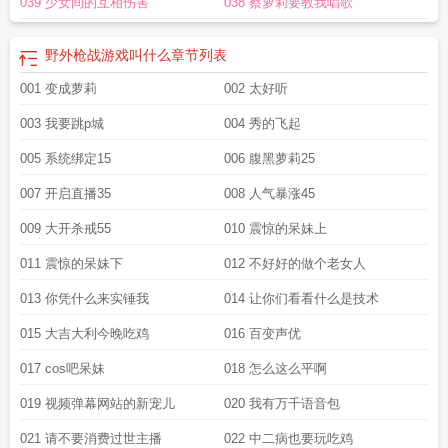
039 少女间的互相伤害
038 蔡萝莉要教我唱歌
野外枪战游戏叫什么
章节列表
001 变成萝莉
002 太好听
003 我要跳p城
004 秀的飞起
005 系统绑定15
006 腹黑萝莉25
007 开启直播35
008 人气暴涨45
009 大开杀戒55
010 震惊的呆妹上
011 震惊的呆妹下
012 不好好的做个老女人
013 你凭什么来实锤我
014 让你们看看什么是技术
015 大吉大利今晚吃鸡
016 百变声优
017 cos吧呆妹
018 怎么这么平啊
019 视频弹幕网站的新宠儿
020 我有万千语音包
021 请不要消费过世主播
022 中二病也要玩吃鸡