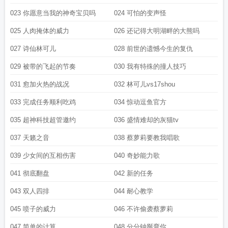
023 你愿意当我的神奇宝贝吗
024 可怕的变声怪
025 人肉掩体的威力
026 还记得大明湖畔的大熊吗
027 诗仙林可儿
028 前世的遗憾今生的复仇
029 被带的飞起的节奏
030 我有特殊的撞人技巧
031 愈加火热的战况
032 林可儿vs17shou
033 完成任务顺利吃鸡
034 惊动逗鱼官方
035 超神科技超管邀约
036 盛情难却的灰猫tv
037 天籁之音
038 蔡萝莉要教我唱歌
039 少女间的互相伤害
040 奇妙能力歌
041 彻底翻盘
042 新的任务
043 双人四排
044 耐心教学
045 喷子的威力
046 不许偷袭蔡萝莉
047 简单的计算
048 分分钟掰弯你