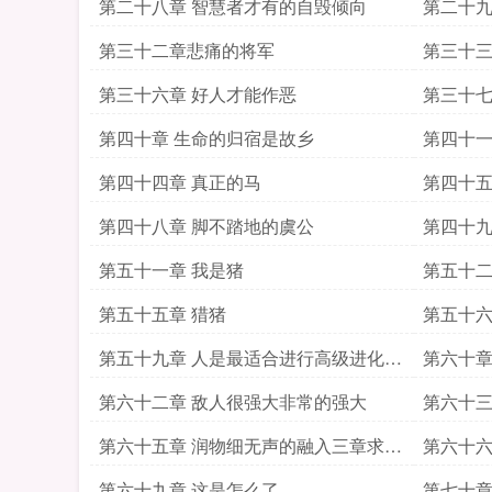
第二十八章 智慧者才有的自毁倾向
第二十九
第三十二章悲痛的将军
第三十三
第三十六章 好人才能作恶
第三十七
第四十章 生命的归宿是故乡
第四十一
第四十四章 真正的马
第四十五
第四十八章 脚不踏地的虞公
第四十九
第五十一章 我是猪
第五十二
第五十五章 猎猪
第五十六
第五十九章 人是最适合进行高级进化的
第六十章
动物
第六十二章 敌人很强大非常的强大
第六十三
第六十五章 润物细无声的融入三章求月
第六十六
票求订阅
求订阅
第六十九章 这是怎么了
第七十章