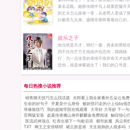
著名花瓶。她那传闻中马上就要蹬腿升
的丈夫怎么摇身一变，从老男人变成了
白貌美九头身。盛檀非垂眸看着自己的
萌小娇妻听说，你到处跟人说我快死了
你马上要继承我的巨额家产？梁冉冉欲
娱乐之子
无泪不，我没有，我不是情节虚构，请
他当然是天才，明灯一盏，再多的黑暗
模仿...
挡不住光芒万丈他或许也悲伤，踽踽独
行，为一点珍贵的亲情不惜所有天才如
悲伤，就是神要诞生了！我们的口号是
多写少写，绝不太监！！A签作品，敬请
藏...
每日热搜小说推荐
销售聊天技巧怎么找话题
夫郎看上我全家番外五朵云免费
生命的好句子
齐夏是什么身份
被妖怪叼走的小上仙by假
塔修炼技巧
我的超能学院在线观看
大哥好 大哥妙 下一句
官网版安装
盗墓传承搬山身怀麒麟血免费阅读
触目惊心
医流武神顶点
红杏出墙下一句歇后语
都市妖魔
风尘和
TXT
网王之安倍晴明
褚云旂是谁
天生就帅的人很多吗