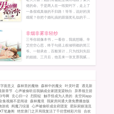
佬的命。于是两人在一纸契约下，走上了
一条假戏真做的不归路！等等，说好的演
戏呢？你把个婚礼搞的跟颁奖礼似的干什
么？...
非烟非雾非轻纱
三爷你就像本书，一看你，我就想睡。辛
艾挖空心思，终于勾搭上权倾明都的简三
爷。一朝承欢，百般算计，只为找到失踪
的姐姐。三月后，他丢来一张支票我腻
了。她赤身爬起，眼底酸涩，笑容灿烂
好，那我滚远点。再相遇，她对他视若无
睹，他将她压在墙上睡过那么多次，怎
么，转身就不认了？...
的字面意义
森林里的魔物
森林中的魔女
叶灵叶霆
遇见新
最新章节
心声被偷听后我躺成全家团宠梁秋白
异界领主箭
13号啊
玄心归一2
烈阳锭
触手怪成为人类的
友空间app
全集视频不是阅读
森林魔境
我家房间通大唐免费播放版
物游戏
阎魔刀综漫
心声被偷听成全府团宠
星际厨娘顶流
TXT笔趣阁
绝世唐门之开局我复活了千仞雪精彩片段
合欢