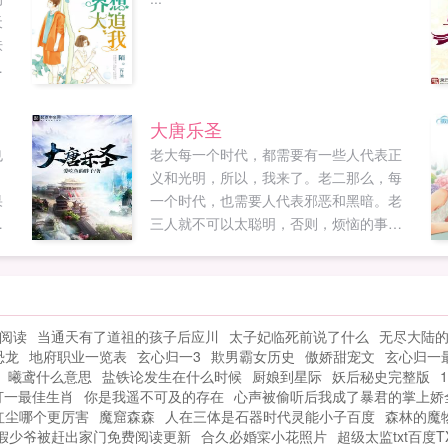
天
肤
蠢
，
哭
大唐乐圣
勿
也
老大每一个时代，都需要有一些人代表正
义和光明，所以，我来了。老二那么，每
果
一个时代，也需要人代表邪恶和黑暗。老
，
三人就不可以太聪明，否则，烦恼的事情
收
就越来越多。所以，我傻，我的欢乐多。
李龟年我只是带给这个世界欢乐，并不是
让所有人变成傻冒，虽然，各位都是已有
完本作品大唐农圣，欢迎各位书友品鉴。...
阅读
当通天有了道祖的孩子后应川
太子妃临死前说了什么
无尽大陆
恐龙
地府职业一览表
玄心归一3
欺男霸女历史
傲娇甜宠文
玄心归一
曦鸢什么意思
盐铁论发生在什么时候
厨娘到星际
妖后秘史完整版
打一最佳生肖
你是我遥不可及的存在
心声被偷听后我成了暴君的掌上娇
红尘哪个更厉害
魔窟森森
人在三体是石器时代灵能小子百度
森林的魔
假少爷被赶出家门免费阅读更新
合久必婚寀小花照片
超级太监txt百度