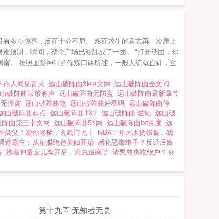
没有多少惊喜，反而十分不屑。 然而求生的意志再一次爬上
难预测，瞬间，整个广场已经乱成了一团。 “打开纸团，你
闺蜜。 按照血影神针的修炼口诀所述，一般人练就血针，至
 不许人间见青天
远山破阵曲3k中文网
远山破阵曲全文阅
远山破阵曲云策有声
远山破阵曲无防盗
远山破阵曲最新章节
节无弹窗
远山破阵曲笔
远山破阵曲好看吗
远山破阵曲停
远山破阵曲起点
远山破阵曲TXT
远山破阵曲 烂尾
远山破
破阵曲第三中文网
远山破阵曲51网
远山破阵曲txt百度
远
不类父？爱你老爹，玄武门见！
NBA：开局水货榜眼，我
黑道霸主：从征服绝色美妇开始
感化恶毒继子？反派后娘
塔
抱着神童女儿离开后，谢总追疯了
渣男兼祧吃绝户？改
第十九章 无知者无畏