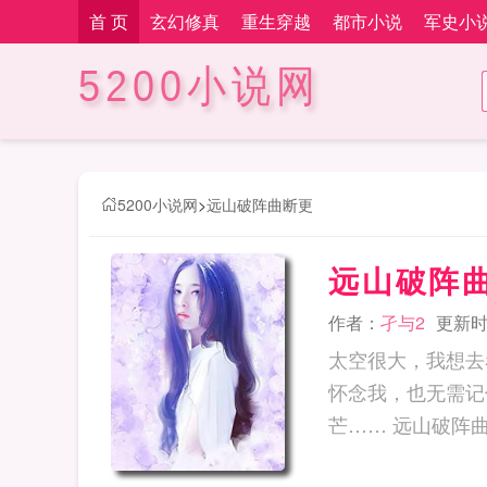
首 页
玄幻修真
重生穿越
都市小说
军史小
5200小说网
5200小说网
>
远山破阵曲断更
远山破阵
作者：
孑与2
更新时间
太空很大，我想去
怀念我，也无需记
芒…… 远山破阵