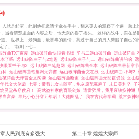
神
中一人就是邹渲，此刻他把邀请卡拿在手中，翻来覆去的观察了个遍，脸上
，当看清楚里面的内容之后，他无奈的摇了摇头。 这样的战斗，实在是很
帝道。 世界上，最狗血，最恶毒的剧情，莫过于自己的男人劈腿了自己的
。 “就剩下七...
破阵曲TXT百度
远山破阵曲快眼看书版
孓与二远山破阵曲
远山破阵曲
完本了吗
远山破阵曲孑与2笔趣
远山破阵曲子与二
远山破阵曲讲的啥
快眼看书子与2
远山破阵曲笔趣网
远山破阵曲全本
远山破阵曲最新章
度百科
远山破阵曲笔趣网无弹窗
远山破阵曲全文在线
远山破阵曲 孑与2
山破阵曲无弹窗全文阅读
远山破阵曲断更
远山破阵曲无防盗资源
远山
年代文大佬后
七零：带着儿女去随军，炮灰原配赢麻了
末日美利坚
子
烧灵堂杀穿侯府！
高武盗神家的盲眼剑娘
遭雷劈后，我用废铁换神通
界当富豪
早死小心肝穿五年后！大佬圈乱了
我在古代养学霸
荒古炼神
一章人民到底有多强大
第二十章 煌煌大宗师