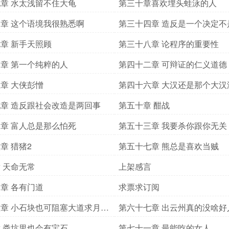
心
章 水太浅留不住大龟
第三十章喜欢埋头蛙泳的人
章 这个语境我很熟悉啊
第三十四章 造反是一个决定不
章 新手天照顾
第三十八章 论程序的重要性
章 第一个纯粹的人
第四十二章 可辩证的仁义道德
章 大侠彭憎
第四十六章 大汉还是那个大汉
章 造反跟社会改造是两回事
第五十章 酣战
章 富人总是那么怕死
第五十三章 我要杀你跟你无关
章 猎猪2
第五十七章 熊总是喜欢当贼
 天命无常
上架感言
章 各有门道
求票求订阅
章 小石块也可阻塞大道求月票
第六十七章 出云州真的没啥好
 粪坑里也会有宝石
第七十一章 最能吃的女人