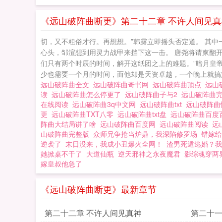
《远山破阵曲断更》第二十二章 不许人间见真
切，又不粗俗才行。再想想。”韩露立即摇头否定道。 其
心头，邹渲想到用灵力战甲来挡下这一击。 唐尧将请柬翻开
们只有两个时辰的时间，解开这纸团之上的难题。”暗月皇
少也需要一个月的时间，而他却是天资卓越，一个晚上就搞定了
远山破阵曲全文
远山破阵曲奇书网
远山破阵曲顶点
远山
读
远山破阵曲怎么停更了
远山破阵曲子与2
远山破阵曲
在线阅读
远山破阵曲3q中文网
远山破阵曲txt
远山破阵曲
更
远山破阵曲TXT八零
远山破阵曲txt盘
远山破阵曲百
阵曲大结局讲了啥
远山破阵曲百度网
远山破阵曲阅读
远
山破阵曲完整版
众师兄争抢当炉鼎，我深陷修罗场
错嫁给
逆袭了
末日没来，我成小丑爆火全网！
渣男死遁逃婚？我
她掀桌不干了
大道仙瓶
逆天邪神之永夜魔君
影综魂穿两
嫁皇叔他急了
《远山破阵曲断更》最新章节
第二十二章 不许人间见真神
第二十