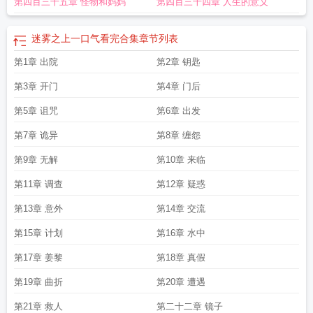
第四百三十五章 怪物和妈妈
第四百三十四章 人生的意义
之上有声书
迷雾之上笔趣阁免费阅读
迷雾之上最新
迷雾之上白研良和白研人是
一个人吗
迷雾之上主角
迷雾之上完整版免费阅读
迷雾之上免费观看
迷雾之上
笔趣
迷雾之上听书
迷雾之上类似
迷雾之上副本
迷雾之上类似的无限流
迷雾之
迷雾之上一口气看完合集
章节列表
上白研良cp
迷雾之上各结局详解
迷雾之上百度百科
迷雾之上全部人物介绍
迷
第1章 出院
第2章 钥匙
雾之上 在线阅读
迷雾之上女主
迷雾之上免费
迷雾之上TXT奇书网
迷雾之上百
度
迷雾之上还更新吗
迷雾之上有cp吗
迷雾之上讲的什么故事
迷雾之上在哪连
第3章 开门
第4章 门后
载
迷雾之上是双男主吗
迷雾之上原版
迷雾之上大纲
迷雾之上免费阅读
迷雾之
上讲了什么
第5章 诅咒
迷雾之上TXT电子书
迷雾之上有女主吗
第6章 出发
迷雾之上大结局是什么
迷
雾之上山中躲月水底捞棺
迷雾之上沙雕动画
迷雾之上结局
迷雾之上精校版
第7章 诡异
第8章 缠怨
TXT
迷雾之上的神秘主宰
迷雾之上全文免费阅读
迷雾之上捉迷藏是第几章
迷
雾之上动画
迷雾之上完结了没
迷雾之上李慕
迷雾之上风袖雪结局是什么
迷雾
第9章 无解
第10章 来临
之上最后存活了几个人
迷雾之上男主和谁在一起了
迷雾之上李慕结局
迷雾之上
第11章 调查
第12章 疑惑
TXT百度
迷雾之上为啥封了
迷雾之上祁念
迷雾之上cp是谁
迷雾之上动画视频
一口气看完
迷雾之上诡异王座
迷雾之上在哪看
心灵迷雾
迷雾之上在线阅读
迷
第13章 意外
第14章 交流
雾之上有感情线吗
迷雾之上一口气看完
迷雾之上各人物最终结局
迷雾之上最新
第15章 计划
第16章 水中
章节
迷雾之上TXT免费
迷雾之上TXT完整版
迷雾之上笔趣阁
迷雾之上全文
TXT
第17章 姜黎
第18章 真假
第19章 曲折
第20章 遭遇
第21章 救人
第二十二章 镜子