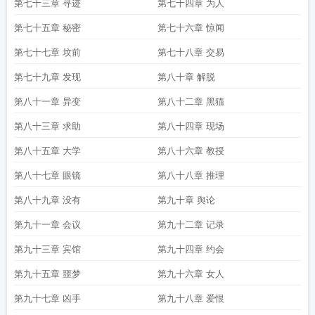
第七十三章 寻迹
第七十四章 为人
第七十五章 秘密
第七十六章 惊闻
第七十七章 坟前
第七十八章 交易
第七十九章 发现
第八十章 解脱
第八十一章 异变
第八十二章 黑猫
第八十三章 求助
第八十四章 现场
第八十五章 大学
第八十六章 教授
第八十七章 眼镜
第八十八章 推理
第八十九章 没有
第九十章 舆论
第九十一章 会议
第九十二章 记录
第九十三章 宾馆
第九十四章 约会
第九十五章 噩梦
第九十六章 女人
第九十七章 凶手
第九十八章 爱恨