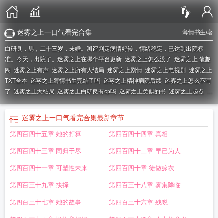
迷雾之上一口气看完合集
薄情书生
/著
白研良，男，二十三岁，未婚。测评判定病情好转，情绪稳定，已达到出院标
准。今天，出院了。
迷雾之上在哪个平台更新
迷雾之上怎么没了
迷雾之上 笔趣
阁
迷雾之上有声
迷雾之上所有人结局
迷雾之上剧情
迷雾之上电视剧
迷雾之上
TXT全本
迷雾之上薄情书生完结了吗
迷雾之上精神病院后续
迷雾之上怎么不写
了
迷雾之上大结局
迷雾之上白研良有cp吗
迷雾之上类似的书
迷雾之上起点
迷
雾之上白研良结局是什么
迷雾之上有几个女主
迷雾之上不更新了吗
迷雾之上晋
江
迷雾之上好看吗
迷雾之上白研人结局
迷雾之上 剧透
迷雾之上和惊惧玩
迷雾之上一口气看完合集
最新章节
笑
迷雾之上季秋
迷雾之上 起点
迷雾之上季秋叫什么
迷雾之上许知非
迷雾之
第四百四十五章 她的打算
第四百四十四章 真相
上全集完整版
迷雾之上讲了什么故事
迷雾之上余笙的结局
迷雾之上资源
惊惧
玩笑迷雾之上
迷雾之上 百度
迷雾之上百度TXT
迷雾之上起点中文网
迷雾之上
第四百四十三章 同归于尽
第四百四十二章 早已为人
原名
迷雾之上结局大纲
迷雾之上为什么烂尾了
迷雾之上完结了吗
执掌好运的
黄黑之王
迷雾之上在线观看
迷雾之上是原耽吗
迷雾之上TXT
迷雾之上余笙
迷
第四百四十一章 可塑性未来
第四百四十章 徒做嫁衣
雾之上简介
迷雾之上主角是谁
迷雾之上人物介绍
迷雾之上无弹窗
迷雾之上还
第四百三十九章 抉择
第四百三十八章 雾集降临
写吗
迷雾之上人物结局
迷雾之上许知非结局
迷雾之上沙雕动漫
迷雾之上祈
念
迷雾之上百科
迷雾之上的主宰
迷雾之上一口气看完合集
迷雾之上讲的什
第四百三十七章 她的故事
第四百三十六章 残蜕
么
迷雾之上女主是谁
迷雾之上剧情大纲
迷雾之上薄情书生
迷雾之上更新
迷雾