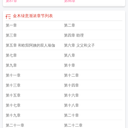
第87章
第86章
渐浓三花齐开解读
绿意渐浓三花齐开
绿意渐浓阅读
绿意渐浓TXT全文阅读
绿
意渐浓柳婉宜
绿意渐浓欧阳的蜕变
绿意渐浓无隐藏
绿意渐浓类似的
绿意渐浓
金木免费阅读
绿意渐浓林轩宇笔趣阁
绿意渐浓赵晨宇柳婉宜贴吧
绿意渐浓赵晨
金木绿意渐浓
章节列表
宇
绿意渐浓赵晨宇柳婉宜
绿意渐浓金木完整版
绿意渐浓by柳婉仪完结了吗
绿
第一章
第二章
意渐浓无绿二改
绿意渐浓番外
绿意渐浓TXT百度
绿意渐浓全文阅读
绿意渐浓
金木沉沦蓝
绿意渐浓无绿版笔趣阁无弹窗
绿意渐浓在线阅读
绿意渐浓赵晨宇柳
第三章
第四章 助理
婉意
绿意渐浓下一句怎么接
绿意渐浓TXT
绿意渐浓无绿
绿意渐浓金木全文
绿
意渐浓柳婉宜章节
第五章 和欧阳阿姨的双人瑜伽
绿意渐浓三部曲顺序
第六章 义父和义子
绿意渐浓1一33周子扬最新章节更新内
容
第七章
第八章
第九章
第十章
第十一章
第十二章
第十三章
第十四章
第十五章
第十六章
第十七章
第十八章
第十九章
第二十章
第二十一章
第二十二章