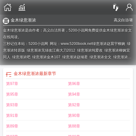
金木绿意渐浓
高义白洁
/著
金木绿意渐浓是由作者：高义白洁所著，5200小说网免费提供金木绿意渐浓全文
在线阅读。
三秒记住本站：5200小说网 网址：www.5200book.net
绿意渐浓赵晨宇柳婉
绿
意渐浓转原版
绿意渐浓无绿改江南大刀2012
绿意渐浓纯爱改
绿意渐浓柳婉宜
同人
绿意渐浓吧
绿意渐浓金木107
绿意渐浓赵倾君
绿意渐浓全文
绿意渐浓番
外之欧阳的蜕变和新生
绿意渐浓97以后
绿意渐浓笔趣阁
绿意渐浓免费全文最新
章节
绿意渐浓贴吧
绿意渐浓八叉书库
绿意渐浓无绿版本
绿意渐浓金木
绿意渐
金木绿意渐浓
最新章节
浓林轩宇全文免费阅读
绿意渐浓漫画
绿意渐浓65
绿意渐浓免费阅读
绿意渐浓
第97章
第96章
全文阅读_金木
绿意渐浓绿改纯
绿意渐浓 金木
绿意渐浓结局
绿意渐浓82-
84
绿意渐浓(高干)笔趣阁
绿意渐浓番外欧阳蜕变
绿意渐浓和染绿的幸福
绿意
第95章
第94章
渐浓金木全文免费阅读
绿意渐浓欧阳番外
绿意渐浓txt
绿意渐浓江南大刀无绿
改
绿意渐浓最新章节
绿意渐浓大结局内容
绿意渐浓三部曲
绿意渐浓第一版
第93章
第92章
主
绿意渐浓柳98-100
绿意渐浓类似
绿意渐浓林轩宇续写
绿意渐浓结局贴
第91章
第90章
吧
绿意渐浓江南大刀无绿
绿意渐浓107反杀后宫
绿意渐浓1-124
绿意渐浓同类
型
绿意渐浓相似
绿意渐浓6个结局
绿意渐浓续写
绿意渐浓无绿改
金木绿意渐
第89章
第88章
浓
绿意渐浓完整版
绿意渐浓番外2大结局
绿意渐浓吴十九
绿意渐浓剧情
绿意