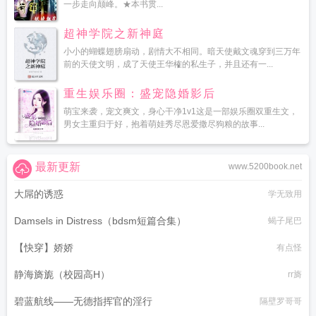
一步走向颠峰。★本书贯...
超神学院之新神庭
小小的蝴蝶翅膀扇动，剧情大不相同。暗天使戴文魂穿到三万年
前的天使文明，成了天使王华榷的私生子，并且还有一...
重生娱乐圈：盛宠隐婚影后
萌宝来袭，宠文爽文，身心干净1v1这是一部娱乐圈双重生文，
男女主重归于好，抱着萌娃秀尽恩爱撒尽狗粮的故事...
最新更新
www.5200book.net
大屌的诱惑
学无致用
Damsels in Distress（bdsm短篇合集）
蝎子尾巴
【快穿】娇娇
有点怪
静海旖旎（校园高H）
rr旖
碧蓝航线——无德指挥官的淫行
隔壁罗哥哥