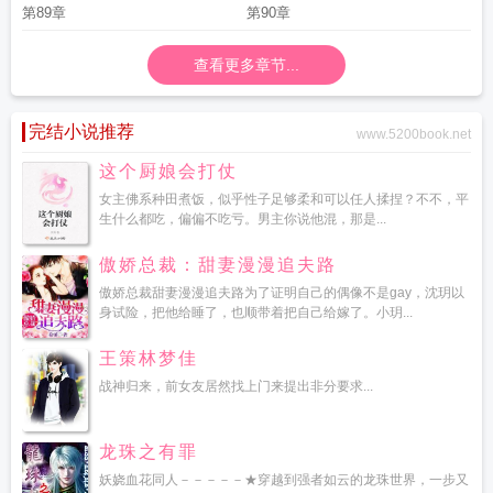
第89章
第90章
查看更多章节...
完结小说推荐
www.5200book.net
这个厨娘会打仗
女主佛系种田煮饭，似乎性子足够柔和可以任人揉捏？不不，平
生什么都吃，偏偏不吃亏。男主你说他混，那是...
傲娇总裁：甜妻漫漫追夫路
傲娇总裁甜妻漫漫追夫路为了证明自己的偶像不是gay，沈玥以
身试险，把他给睡了，也顺带着把自己给嫁了。小玥...
王策林梦佳
战神归来，前女友居然找上门来提出非分要求...
龙珠之有罪
妖娆血花同人－－－－－★穿越到强者如云的龙珠世界，一步又