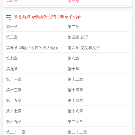
第87章
第86章
浓TXT全文阅读
绿意渐浓柳婉宜同人
绿意渐浓(高干)笔趣阁
绿意渐浓林轩宇续
写
绿意渐浓笔趣阁
绿意渐浓三花齐开解读
金木绿意渐浓
绿意渐浓欧阳的堕落
最新章节内容
绿意渐浓by柳婉仪完结了吗
绿意渐浓免费阅读
绿意渐浓类似
绿
绿意渐浓by柳婉仪完结了吗
章节列表
意渐浓柳98-100
绿意渐浓65
绿意渐浓柳婉宜章节
绿意渐浓赵晨宇
绿意渐浓剧
第一章
第二章
情
绿意渐浓转原版
绿意渐浓金木
绿意渐浓结局
绿意渐浓番外
绿意渐浓吴十
九
绿意渐浓107反杀后宫
绿意渐浓6个结局
绿意渐浓贴吧
绿意渐浓赵晨宇柳
第三章
第四章 助理
婉
绿意渐浓无绿版本
绿意渐浓82-84
绿意渐浓无绿二改
绿意渐浓 金木
绿意渐
浓类似的
第五章 和欧阳阿姨的双人瑜伽
绿意渐浓林轩宇全文免费阅读
第六章 义父和义子
绿意渐浓番外2大结局
绿意渐浓无绿版
笔趣阁无弹窗
第七章
第八章
第九章
第十章
第十一章
第十二章
第十三章
第十四章
第十五章
第十六章
第十七章
第十八章
第十九章
第二十章
第二十一章
第二十二章