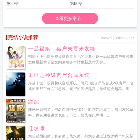
第89章
第90章
查看更多章节...
完结小说推荐
www.5200book.net
一品福娘：猎户夫君来发糖
书海阁小说网免费提供作者喜儿的经典小说一品福娘猎户夫君来
发糖最新章节全文阅读服务本站更新及时无弹...
末世之神级丧尸合成系统
穿越末世，获得超级合成系统。两只1级丧尸能合成2级丧尸，合
成的丧尸百分之百忠诚。丧尸的等级越高，颜值也会越高。丧...
蹉跎
随风开新书了，书名血弦书号1042461蹉跎完本了，有朋友说草
率，也有朋友说太仓促，不过，随风在此声明，...
迁坟师
您听过阴阳师，算命师，风水师。那您听说过迁坟师吗？您又是