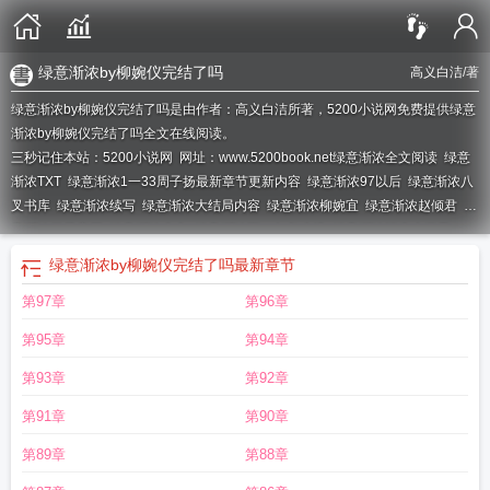
绿意渐浓by柳婉仪完结了吗
高义白洁
/著
绿意渐浓by柳婉仪完结了吗是由作者：高义白洁所著，5200小说网免费提供绿意
渐浓by柳婉仪完结了吗全文在线阅读。
三秒记住本站：5200小说网 网址：www.5200book.net
绿意渐浓全文阅读
绿意
渐浓TXT
绿意渐浓1一33周子扬最新章节更新内容
绿意渐浓97以后
绿意渐浓八
叉书库
绿意渐浓续写
绿意渐浓大结局内容
绿意渐浓柳婉宜
绿意渐浓赵倾君
绿
意渐浓三花齐开
绿意渐浓全文
绿意渐浓下一句怎么接
绿意渐浓江南大刀无
绿
绿意渐浓欧阳番外
绿意渐浓纯爱改
绿意渐浓无绿改
绿意渐浓三部曲顺序
绿
绿意渐浓by柳婉仪完结了吗
最新章节
意渐浓1-124
绿意渐浓金木107
绿意渐浓第一版主
绿意渐浓txt
绿意渐浓番外之
第97章
第96章
欧阳的蜕变和新生
绿意渐浓林轩宇笔趣阁
绿意渐浓金木免费阅读
绿意渐浓最新
章节
绿意渐浓同类型
绿意渐浓赵晨宇柳婉宜
绿意渐浓金木沉沦蓝
绿意渐浓无
第95章
第94章
隐藏
绿意渐浓金木全文
绿意渐浓无绿改江南大刀2012
绿意渐浓在线阅读
绿意
渐浓漫画
绿意渐浓免费全文最新章节
绿意渐浓完整版
绿意渐浓TXT百度
绿意
第93章
第92章
渐浓番外欧阳蜕变
绿意渐浓全文阅读_金木
绿意渐浓相似
绿意渐浓赵晨宇柳婉
第91章
第90章
意
绿意渐浓吧
绿意渐浓江南大刀无绿改
绿意渐浓绿改纯
绿意渐浓金木完整
版
绿意渐浓赵晨宇柳婉宜贴吧
绿意渐浓金木全文免费阅读
绿意渐浓结局贴
第89章
第88章
吧
绿意渐浓阅读
绿意渐浓无绿
绿意渐浓和染绿的幸福
绿意渐浓三部曲
绿意渐