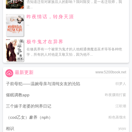
否知道迁坟对家族后人的影响？我叫陈安，是一名迁坟师，我
这...
昨夜情话，转身天涯
...
极牛鬼才在异界
在修真界有一个被誉为鬼才的人他精通佛魔道巫术等等各种绝
学，所有的人对他是又敬又怕，因为他不...
最新更新
www.5200book.net
子前母犯——温婉母亲与清纯女友的沦陷
织梦人
催眠调教app
昨夜骤雨打窗
三个婊子老婆的饲养日记
江听潮
（cod乙女）豢养（nph）
粉色蒸馏水
相识
yuyu