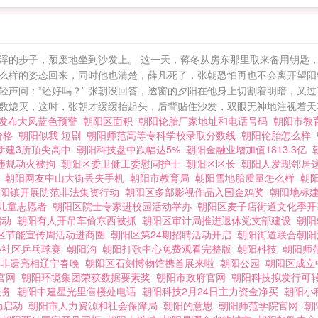
浮的步子，颓废地坐到沙发上。 这一天，蒋冬从房东那里取来备用钥匙
么样的姿态回来，同时他也清楚，薛凡死了，张朝恐怕再也不会离开望阳
轻声问：“还好吗？” 张朝没回答，透窗的夕阳在他身上切割着明暗，又过
熄灭，这时，张朝才缓缓抬起头，后背贴住沙发，双眼无神地注视着天花板
发布大风蓝色预警
朝阳区面积
朝阳轮胎厂家地址和电话号码
朝阳市教
价格
朝阳似我 短剧
朝阳师范高等专科学校录取分数线
朝阳轮胎怎么样
新建3所顶尖高中
朝阳科技盘中跌幅达5%
朝阳金融业增加值1813.3亿
违规动火被拘
朝阳区委卫健工委慰问护士
朝阳区区长
朝阳人发现邻居
级
朝阳网友中山大街丢失手机
朝阳市教育局
朝阳雪地胎质量怎么样
朝
朝阳镇开展防范非法集资行动
朝阳区多部影视作品入围金鸡奖
朝阳地标
募儿童志愿者
朝阳区院士专家进校园活动举办
朝阳区麦子店街道文化季
启动
朝阳有人开吊车偷东西被抓
朝阳区审计局推进退休党支部建设
朝阳
区节能宣传周活动进商圈
朝阳区第24期招聘活动开启
朝阳街道联合朝
办社区乒乓球赛
朝阳沟
朝阳打歌中心免费观看完整版
朝阳科技
朝阳师
阳非遗亮相辽宁春晚
朝阳区石刻博物馆携首展来啦
朝阳公园
朝阳区成立
院官网
朝阳环境集团荣获数据要素奖
朝阳市政府官网
朝阳科技拟发行可
服务
朝阳中建星光里售楼处电话
朝阳科技2月24日主力资金净买
朝阳小
活动启动
朝阳市人力资源和社会保障局
朝阳的意思
朝阳师范学院官网
朝