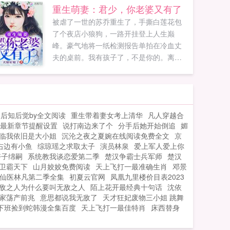
重生萌妻：君少，你老婆又有了
被虐了一世的苏乔重生了，手撕白莲花包
了个夜店小狼狗，一路开挂登上人生巅
峰。豪气地将一纸检测报告单拍在冷血丈
夫的桌前。我有孩子了，不是你的。离
吧！但是一抬头，苏乔下巴惊掉了。为什
么冷血丈夫和夜店小狼狗竟然是同一个
人！帝国总裁君墨辰残酷地掐灭她身边一
朵朵桃花，将她逼至角落，邪魅一笑。既
后知后觉by全文阅读
重生带着妻女考上清华
凡人穿越合
然不是我的，那就再生一个。...
最新章节提醒设置
说打南边来了个
分手后她开始倒追
媚
临我依旧是大小姐
沉沦之夜之夏婉在线阅读免费全文
京
右边有小鱼
综琼瑶之求取太子
演员林泉
爱上军人爱上你
夺子绵嗣
系统教我谈恋爱第二季
楚汉争霸士兵军师
楚汉
卫霸天下
山月姣姣免费阅读
天上飞打一最准确生肖
邓景
仙医林凡第二季全集
初夏云官网
凤凰九里楼价目表2023
敌之人为什么要叫无敌之人
陌上花开最经典十句话
沈依
家荡产前兆
意思都说我无敌了
天才狂妃废物三小姐 跳舞
下班捡到蛇韩漫全集百度
天上飞打一最佳特肖
床西替身