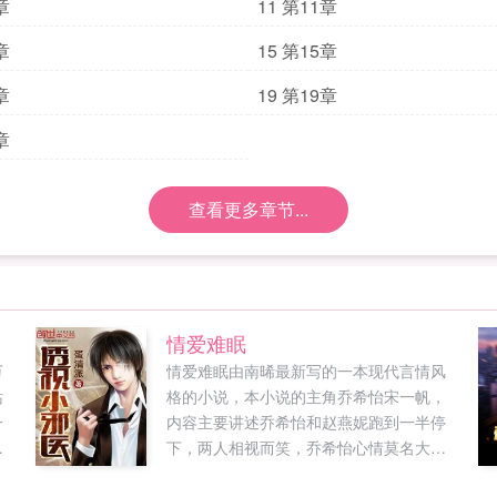
0章
11 第11章
4章
15 第15章
8章
19 第19章
2章
查看更多章节...
情爱难眠
万
情爱难眠由南晞最新写的一本现代言情风
站
格的小说，本小说的主角乔希怡宋一帆，
一
内容主要讲述乔希怡和赵燕妮跑到一半停
一
下，两人相视而笑，乔希怡心情莫名大
的
好，脸上露出灿烂的笑容，拿起手中的防