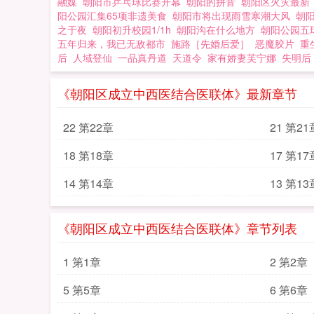
融媒
朝阳市乒乓球比赛开幕
朝阳的拼音
朝阳区火灾最
阳公园汇集65项非遗美食
朝阳市将出现雨雪寒潮大风
朝阳
之于夜
朝阳初升校园1/1h
朝阳沟在什么地方
朝阳公园五
五年归来，我已无敌都市
施路［先婚后爱］
恶魔胶片
重
后
人域登仙
一品真丹道
天道令
家有娇妻芙宁娜
失明后
《朝阳区成立中西医结合医联体》最新章节
22 第22章
21 第2
18 第18章
17 第1
14 第14章
13 第1
《朝阳区成立中西医结合医联体》章节列表
1 第1章
2 第2章
5 第5章
6 第6章