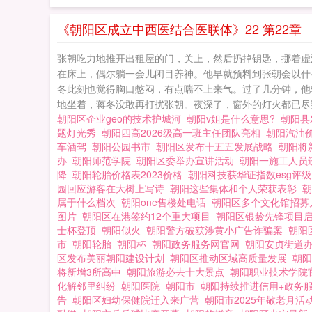
《朝阳区成立中西医结合医联体》22 第22章
张朝吃力地推开出租屋的门，关上，然后扔掉钥匙，挪着虚
在床上，偶尔躺一会儿闭目养神。他早就预料到张朝会以什
冬此刻也觉得胸口憋闷，有点喘不上来气。过了几分钟，他
地坐着，蒋冬没敢再打扰张朝。夜深了，窗外的灯火都已尽数
朝阳区企业geo的技术护城河
朝阳v姐是什么意思?
朝阳县
题灯光秀
朝阳四高2026级高一班主任团队亮相
朝阳汽油
车酒驾
朝阳公园书市
朝阳区发布十五五发展战略
朝阳将
办
朝阳师范学院
朝阳区委举办宣讲活动
朝阳一施工人员
降
朝阳轮胎价格表2023价格
朝阳科技获华证指数esg评
园回应游客在大树上写诗
朝阳这些集体和个人荣获表彰
属于什么档次
朝阳one售楼处电话
朝阳区多个文化馆招
图片
朝阳区在港签约12个重大项目
朝阳区银龄先锋项目
士杯登顶
朝阳似火
朝阳警方破获涉黄小广告诈骗案
朝阳
市
朝阳轮胎
朝阳杯
朝阳政务服务网官网
朝阳安贞街道
区发布美丽朝阳建设计划
朝阳区推动区域高质量发展
朝
将新增3所高中
朝阳旅游必去十大景点
朝阳职业技术学
化解邻里纠纷
朝阳医院
朝阳市
朝阳持续推进信用+政务
告
朝阳区妇幼保健院迁入来广营
朝阳市2025年敬老月