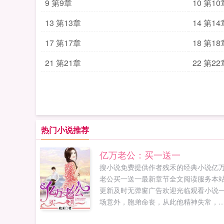
9 第9章
10 第1
13 第13章
14 第1
17 第17章
18 第1
21 第21章
22 第2
热门小说推荐
亿万老公：买一送一
搜小说免费提供作者残禾的经典小说亿
老公买一送一最新章节全文阅读服务本
更新及时无弹窗广告欢迎光临观看小说
场意外，胞弟命丧，从此他精神失常，
人分饰两角，成了今天的展少唐，明天