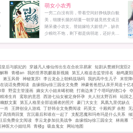
展
狼喷雾剂道这玩意儿还挺管用的啊！那是
萌女小农秀
一
当然，上喷色，狼，下喷流氓，有它在
冷
一穷二白没有田，带着空间好挣钱肤白貌
，
身，各种狼都不敢碰你，不过，...
美，细腰长腿的胡蔓一朝穿越竟然变成丑
地
好
陋呆傻小农女。替姐嫁给大龄猎户，缺衣
.
少粮吃不饱，剩下都是病弱老，还好夫君
条顺颜高体格好，还有空间做法宝。言而
总之，这就是一个现代药理专业大学生，
穿越成丑女发家致富，成为人生赢家的故
事。...
国皇后与嫔妃的
穿越凡人修仙传出生在合欢宗易家
短剧从赘婿到宠臣2
解释
青楼an
我的世界凯麒最新视频
第五人格追击监管排名
杨鸣夏阳
漱玉风骨
神秘复苏t
李云龙会上朝鲜战场吗
我的高中生儿子
末世降
在说话免费阅读
血缘线by徐三园全文免费
神豪爸爸想认亲开局送十亿
0章
野蛮主管漫画
嫡女大小姐未晞初晓
打南边来了个塔吗的绕口令
精准生肖
鸾歌的意思
西游七仙女被定身怀孕
夫人别太野百科
站国之
p幽默文案
第五人格里全部追捕者的照片
豪门大女主
凤凰九里优缺点
一肖
王牌创业人游戏
丁舒韩全文免费阅读
药英文
十殿阎罗 余懃
无
了高情商回复
宫沉最后和谁在一起了
支配恶魔和玛奇玛是什么关系
倾
狂后免费全文阅读
李云龙参加抗美战争
血缘线by徐三园全文
林南雁
狂神医大小姐结局
青楼g
吸血鬼女
网站地图