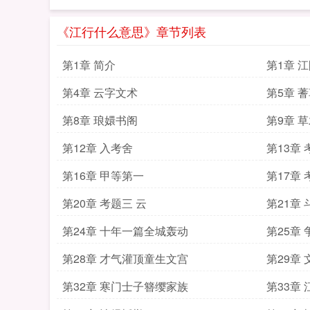
《江行什么意思》章节列表
第1章 简介
第1章 
第4章 云字文术
第5章 
第8章 琅嬛书阁
第9章 
第12章 入考舍
第13章 
第16章 甲等第一
第17章 
第20章 考题三 云
第21章
第24章 十年一篇全城轰动
第25章
第28章 才气灌顶童生文宫
第29章
第32章 寒门士子簪缨家族
第33章