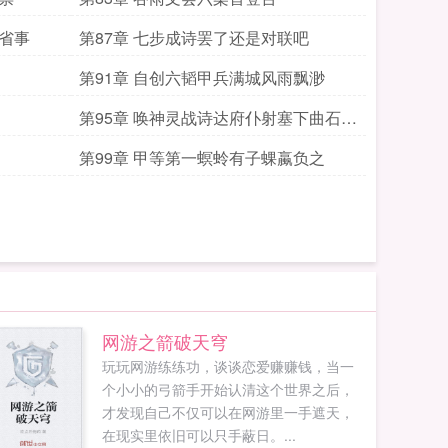
最省事
第87章 七步成诗罢了还是对联吧
第91章 自创六韬甲兵满城风雨飘渺
第95章 唤神灵战诗达府仆射塞下曲石棱
箭求月票
第99章 甲等第一螟蛉有子蜾蠃负之
网游之箭破天穹
玩玩网游练练功，谈谈恋爱赚赚钱，当一
个小小的弓箭手开始认清这个世界之后，
才发现自己不仅可以在网游里一手遮天，
在现实里依旧可以只手蔽日。...