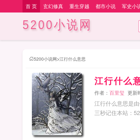
首 页
玄幻修真
重生穿越
都市小说
军史小
5200小说网
5200小说网
>
江行什么意思
江行什么
作者：
百里玺
更新时间
江行什么意思是由