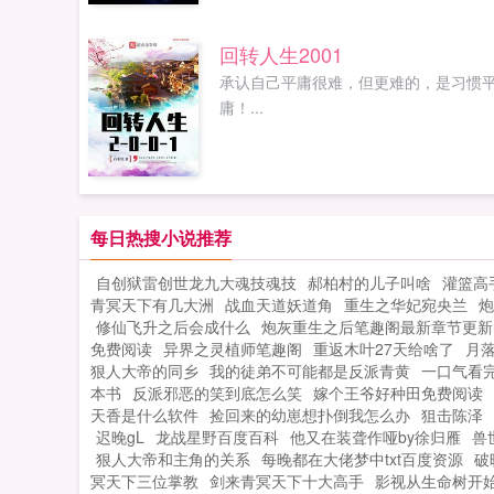
回转人生2001
承认自己平庸很难，但更难的，是习惯
庸！...
每日热搜小说推荐
自创狱雷创世龙九大魂技魂技
郝柏村的儿子叫啥
灌篮高
青冥天下有几大洲
战血天道妖道角
重生之华妃宛央兰
炮
修仙飞升之后会成什么
炮灰重生之后笔趣阁最新章节更新
免费阅读
异界之灵植师笔趣阁
重返木叶27天给啥了
月落
狠人大帝的同乡
我的徒弟不可能都是反派青黄
一口气看
本书
反派邪恶的笑到底怎么笑
嫁个王爷好种田免费阅读
天香是什么软件
捡回来的幼崽想扑倒我怎么办
狙击陈泽
迟晚gL
龙战星野百度百科
他又在装聋作哑by徐归雁
兽
狠人大帝和主角的关系
每晚都在大佬梦中txt百度资源
破
冥天下三位掌教
剑来青冥天下十大高手
影视从生命树开