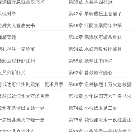
 蜉蝣破壳急就章疾书术
第38章 入县学四桂冠
 兵傀对垒
第42章 单骑碾压上舍崩了
 逆种文人篡改史书
第46章 江阴查案同年中第
 槐精青婘
第50章 寒潭妖府斩杀鱼妖
 赠礼押注一箱珍宝
第54章 水妖市集鲛绡藏月
 楼船启程赶赴江州
第58章 妖孽江中绿眸
 三尺剑斩虾兵
第62章 暮鼓坚守舱心
 诗成达府江州剧震第二更求月票
第66章 逆种惨烈十万火急救
月票
 楼船抵达江州太守求月票
第70章 少年破四万六千卷书
 江州花魁请出文题一更
第74章 小蛮奴玉足二更
 一篇出县嫉火中烧一更
第78章 花钱如流水一夜红遍
 文章出县直冲达府
第82章 江州院君一剑镇海求月