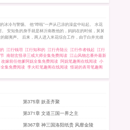
冰冷与警惕。 他“哗啦”一声从已凉的澡盆中站起。 水花
村。 安知鱼的身手就是林沂南教他的，妈妈在的时候，舅舅
的鄙夷声。 后来，两人进入米花综合工作，由于白井光雄
止的
江行钱珝
江行知和的
江行舟陆云
江行作者钱起
江行
节
南朝玄怪录三戒大师全集免费阅读
江山风物志番外最新
改嫁前任他爹阿妩全集免费阅读
阿妩笔趣阁在线阅读
小
哥全集免费阅读
李火旺笔趣阁在线阅读
怪诞的表哥笔趣阁
第375章 妖圣齐聚
第371章 文道三国一界之主
第367章 神三国洛阳纸贵 风靡金陵