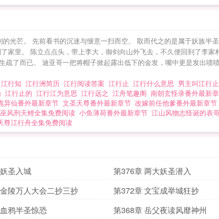
利的光芒。 先前看书的沉迷与惬意一扫而空。 取而代之的是属于妖族半圣的
到了家里。 陈立点点头，带上李大，御剑向山外飞去，不久便回到了李家
生疏了而已。 迪亚哥一把将帽子掀起露出低下的金发，嘴中更是发出啧啧
的
江行知
江行洲简历
江行阅读答案
江行止
江行什么意思
男主叫江行
为
江行止的
江行江为意思
江行远之
江舟笔趣阁
南朝玄怪录番外最新章
诡异仙番外最新章节
文圣天尊番外最新章节
改嫁前任他爹番外最新章节
巫风刑天鲤全集免费阅读
小鱼薄荷番外最新章节
江山风物志怪诞的表
天尊江行舟全集免费阅读
章 妖圣入城
第376章 两大妖圣潜入
章 金陵万人大会二抄三抄
第372章 文宝成举城狂抄
章 血鸦半圣惊恐
第368章 岳父夜读风靡神州