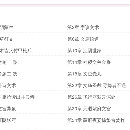
江阴蒙生
第2章 字诀文术
蓍草符文
第6章 文庙悟道
草木皆兵竹甲枪兵
第10章 江阴世家
考题一 黍
第14章 社稷文种金黍
考题二 妖
第18章 文虫蠹儿
 斗诗文术
第22章 文庙圣裁 寻隐者不遇
 争相抢读出县云诗
第26章 飞行座驾云深处
 文宫异象
第30章 无暇紫府文宫
 江阴妖府
第34章 薛府夜宴惊蛰雷焚竹