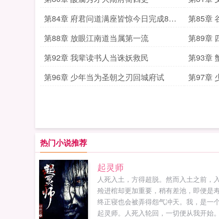
第84章 府君问道满座皆惊今日完成8千
第85章
字
第88章 放眼江南道当属第一流
第89章
第92章 我辈读书人当诛妖救民
第93章
第96章 少年当为圣朝之刃回城府试
第97章
热门小说推荐
起灵师
人死入土，方得超脱。然而入土之前，
殓进棺却更加重要，稍有差池，即便是
终正寝也会被弄得怨气冲天。我，是一
起灵师。人死入轮回，一切便从我开始。.