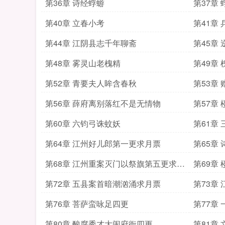
第36章 诗经蜉蝣
第37章
第40章 立春小考
第41章
第44章 江阴县志千年聊斋
第45章
第48章 雾灵山老槐精
第49章
第52章 青要夫人眸含春秋
第53章
第56章 薛府离别落红不是无情物
第57章
第60章 六钧弓诛蚊妖
第61章
第64章 江州好儿郎第一更求月票
第65章
第68章 江州重案灭门以祭旗第五更求月
第69章
票
第72章 五县案首暗潮汹涌求月票
第73章
第76章 菩萨蛮咏足四更
第77章
第80章 酸腐秀才大闹府衙四更
第81章