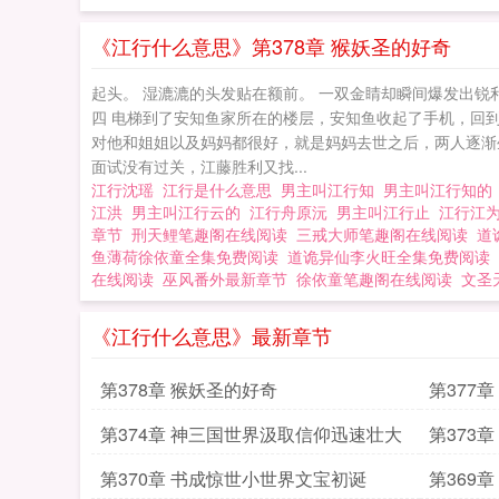
《江行什么意思》第378章 猴妖圣的好奇
起头。 湿漉漉的头发贴在额前。 一双金睛却瞬间爆发出锐
四 电梯到了安知鱼家所在的楼层，安知鱼收起了手机，回
对他和姐姐以及妈妈都很好，就是妈妈去世之后，两人逐渐
面试没有过关，江藤胜利又找...
江行沈瑶
江行是什么意思
男主叫江行知
男主叫江行知
江洪
男主叫江行云的
江行舟原沅
男主叫江行止
江行江
章节
刑天鲤笔趣阁在线阅读
三戒大师笔趣阁在线阅读
道
鱼薄荷徐依童全集免费阅读
道诡异仙李火旺全集免费阅读
在线阅读
巫风番外最新章节
徐依童笔趣阁在线阅读
文圣
《江行什么意思》最新章节
第378章 猴妖圣的好奇
第377
第374章 神三国世界汲取信仰迅速壮大
第373
第370章 书成惊世小世界文宝初诞
第369