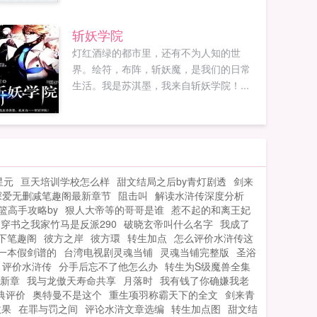
斩妖学院
灯红酒绿的都市里，还有不为人知的世
界。绘符，布阵，斩妖魔，是我们的日常
生活。我是苏淇墨，我来自斩妖学院！...
星元
亘天培训学校怎么样
甜文结局之后by青灯剧透
剑来
深爱无删减笔趣阁最新章节
阻击叫
解读水浒传深度分析
篮高手攻略by
狠人大帝等的哥哥是谁
惹不起的和离王妃
穿书之我家竹马是反派290
破晓玄帝叫什么名字
我成了
下笔趣阁
彼方之岸
彼方環
转生加点
怎么评价水浒传这
一本假剑谱的
台湾电视剧灵魂当铺
灵魂当铺完整版
圣浴
评价水浒传
分手后忘不了他怎么办
转生为S级魔兽全集
新章
我与龙傲天寿命共享
月落时
我有钱了你确嫌我老
典评价
奥特曼不是这个
重生项羽称霸天下的全文
剑来青
效果
在罪与罚之间
评论水浒文章选编
转生加点图
甜文结