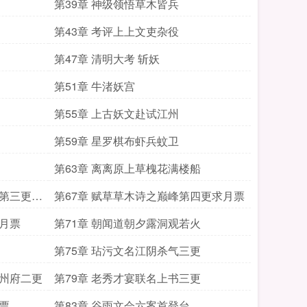
第39章 神级领悟草木皆兵
第43章 考评上上文吏杂役
第47章 清明大考 斩妖
第51章 牛渚妖宫
第55章 上古妖文赴试江州
第59章 星罗棋布虾兵蚊卫
第63章 离离原上草槐花满楼船
援第三更求
第67章 赋草草木诗之巅峰第四更求月票
求月票
第71章 朝闻道朝夕露洞观若火
第75章 玷污文名江阴杀气三更
江州府二更
第79章 老秀才宴联名上书三更
票
第83章 谷雨文会六案首登台