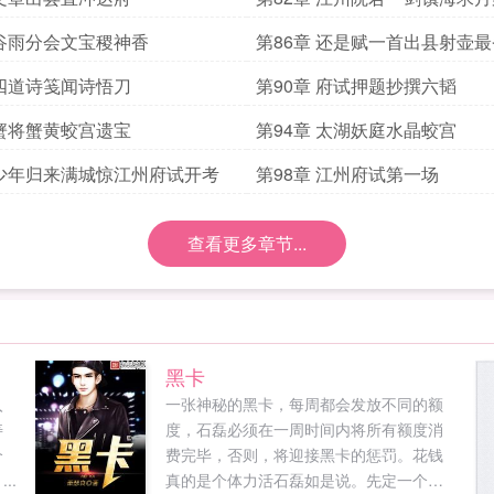
 谷雨分会文宝稷神香
第86章 还是赋一首出县射壶
 四道诗笺闻诗悟刀
第90章 府试押题抄撰六韬
 蟹将蟹黄蛟宫遗宝
第94章 太湖妖庭水晶蛟宫
 少年归来满城惊江州府试开考
第98章 江州府试第一场
查看更多章节...
黑卡
入
一张神秘的黑卡，每周都会发放不同的额
寿
度，石磊必须在一周时间内将所有额度消
个
费完毕，否则，将迎接黑卡的惩罚。花钱
..
真的是个体力活石磊如是说。先定一个小