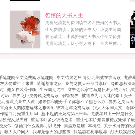
目标，比方说先花掉它一个亿石磊踌躇满
志的说。我这辈子最后悔的，就是有花不
赘婿的天书人生
完的钱，不花还不行石磊最后说。...
平
周睿纪清芸免费阅读书名叫赘婿的天书人
生免费阅读，赘婿的天书人生小说主角周
睿纪清芸，小说赘婿的天书人生全文简介
周睿纪清芸，从小寄人篱下，长大后做了
几年的上门女婿，周睿可以说是被人嘲讽
的典型代表。岳父岳母看不起他，妻子对
他失去了期盼的耐性，唯一的收入来源就
是每个月八百块的破书店。这一切，直到
手笔趣阁全文免费阅读笔趣阁
甜文结局之后 青灯无删减在线阅读
龙战
某天他突然感觉自己好像丧失了某段记
灰大佬重生了末世
逍遥都市龙亿
我与龙傲天寿命共享txt
冷血总裁深
忆，然后获得一本可以心想事成的古书开
时
他又在装聋作哑
生长周期纯白
穿书之我家竹马是反派人物介绍
灌
始，发生了翻天覆地的改变！...
时by
异界之巨灵传说免费阅读
创智视界
被迫成为万人迷的暗卫头子
完动漫洪荒我立人教
如果你和他分手了你忘不了他怎么办
异界之灵武天
官婿美人图陈志远林之雅奔5
彼方之岸免费阅读
狠人大帝同人文
给你
作精白月光重生后txt
惹不起的王妃有第三部吗
龙战星野上一部是什么
世独宠反派夫君
重返木叶多少级给忍者
重生七零娇知青被糙汉宠爆了最
晓炎帝
修仙到什么境界可以飞升
秦嬴政是谁
本桃红
关于水浒传的经
始
狠人大帝同人
我与龙傲天的那些事
伏黑惠在柯学世界
战天诀实战