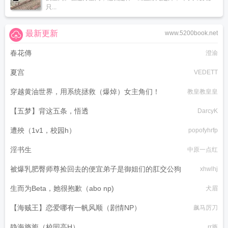
只...
最新更新
www.5200book.net
春花傳
澄渝
夏宫
VEDETT
穿越黄油世界，用系统拯救（爆焯）女主角们！
教皇教皇皇
【五梦】背这五条，悟透
DarcyK
遭殃（1v1，校园h）
popofyhrfp
淫书生
中原一点红
被爆乳肥臀师尊捡回去的便宜弟子是御姐们的肛交公狗
xhwlhj
生而为Beta，她很抱歉（abo np)
犬眉
【海贼王】恋爱哪有一帆风顺（剧情NP）
飙马厉刀
静海旖旎（校园高H）
rr旖