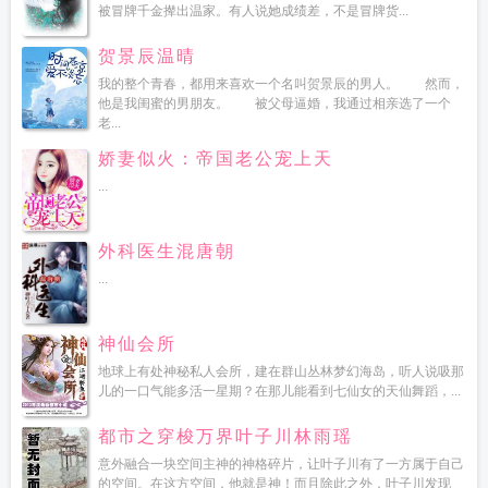
被冒牌千金撵出温家。有人说她成绩差，不是冒牌货...
贺景辰温晴
我的整个青春，都用来喜欢一个名叫贺景辰的男人。 然而，
他是我闺蜜的男朋友。 被父母逼婚，我通过相亲选了一个
老...
娇妻似火：帝国老公宠上天
...
外科医生混唐朝
...
神仙会所
地球上有处神秘私人会所，建在群山丛林梦幻海岛，听人说吸那
儿的一口气能多活一星期？在那儿能看到七仙女的天仙舞蹈，...
都市之穿梭万界叶子川林雨瑶
意外融合一块空间主神的神格碎片，让叶子川有了一方属于自己
的空间。在这方空间，他就是神！而且除此之外，叶子川发现