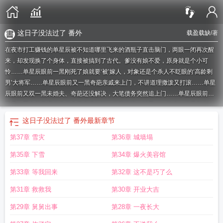
这日子没法过了 番外
载盈载缺
/著
在夜市打工赚钱的单星辰被不知道哪里飞来的酒瓶子直击脑门，两眼一闭再次醒
来，却发现换了个身体，直接被搞到了古代。爹没有娘不爱，原身就是个小可
怜……单星辰眼前一黑刚死了娘就要‘被’嫁人，对象还是个杀人不眨眼的‘高龄剩
男’大将军……单星辰眼前又一黑奇葩亲戚来上门，不讲道理撒泼又打滚……单星
辰眼前又双一黑未婚夫、奇葩还没解决，大笔债务突然追上门……单星辰眼前又
双叒一黑本想靠着自身的化学专业知识，发家致富，结果——什么？这里都有
了？……单星辰眼前又双叒叕一黑怀疑自己得罪了穿越大神，单星辰表示，这日
这日子没法过了 番外
最新章节
子没法过了！！！！！！
这日子没法过了耽美
这日子没法过了男主
这日子没法
第37章 雪灾
第36章 城墙塌
过了笔趣阁
这日子没法过了综免费阅读
这日子没法过了番外2
这日子没法过了
[综穿
穿越的日子不好过
这日子没法过了番外篇
这日子没法过了无防盗
这日子
第35章 下雪
第34章 爆火美容馆
没法过了txt
这日子没法过了综
这日子没法过了 番外
穿越之这日子没法过了 载
盈载缺
这日子没法过了综穿
这日子没法过了综格格党
第33章 等我回来
第32章 这不是巧了么
第31章 救救我
第30章 开业大吉
第29章 舅舅出事
第28章 一夜长大