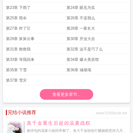
第23章 下雨了
第24章 眼见为实
第25章 雨伞
第26章 不送我么
第27章 炸了它
第28章 一夜长大
第29章 舅舅出事
第30章 开业大吉
第31章 救救我
第32章 这不是巧了么
第33章 等我回来
第34章 爆火美容馆
第35章 下雪
第36章 城墙塌
第37章 雪灾
查看更多章节...
完结小说推荐
www.5200book.net
真千金重生后超凶温夏战权
被掉包的温家小姐回帝都了。各大千金纷纷打赌她能坚持几天，