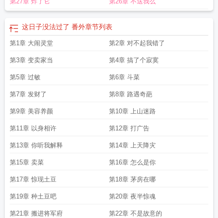
第27章 炸了它
第26章 不送我么
这日子没法过了 番外
章节列表
第1章 大闹灵堂
第2章 对不起我错了
第3章 变卖家当
第4章 搞了个寂寞
第5章 过敏
第6章 斗菜
第7章 发财了
第8章 路遇奇葩
第9章 美容养颜
第10章 上山迷路
第11章 以身相许
第12章 打广告
第13章 你听我解释
第14章 上天降灾
第15章 卖菜
第16章 怎么是你
第17章 惊现土豆
第18章 茅房在哪
第19章 种土豆吧
第20章 夜半惊魂
第21章 搬进将军府
第22章 不是故意的