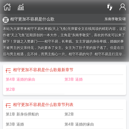
相守更加不容易是什么歌
东南李敬安
/著
本站为大家带来相守不易长卑贱(天上飞鱼)无弹窗全文在线阅读的精彩内容，这是
作者“天上飞鱼”近期原创的一本大作，主角是“东南李敬安”，喜欢的书友可以来了
解下！穿越之入赘豪门——相守不易，长卑贱。女主穿越的身份卑贱，婚姻的事
不被男主的父亲待见，为此要杀了女主。女主为了肚子里的孩子逃了。但是在日
后与男主相遇，忘不掉，而男主痴心一片。
相守不易的句子
相守不易且行且珍惜
的意思
长相厮守而不厌烦什么意思
相守不离白首不弃
相守容易相处难完整
版
相守不离是什么意思
相守不易什么意思
相守不易是什么意思
便相忘
相守很
相守更加不容易是什么歌
最新章节
难
相守不离的意思
相守不弃什么意思
相守相依不容易
相守一生不容易
相守相
第4章 逼婚的缘由
第3章 逼婚
依不容易是什么歌
相守不容易的句子
相守却很难是什么意思
长相厮守而不厌
烦
相守不移是什么意思
不相守便相忘什么意思
长相厮守不离不弃
相守难的前
第2章
一句是什么
相守更难
相守不容易
不相守
相爱不易相守更难
相守更加不容易是
什么歌
长相厮守不离不弃什么意思
相爱不得长相守
相守不弃
相守更加不容易是什么歌
章节列表
第1章 新身份撑船的
第2章
第3章 逼婚
第4章 逼婚的缘由