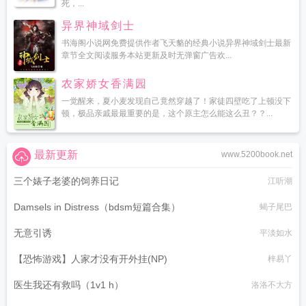
死，...
异界神域剑士
书海阁小说网免费提供作者飞天貉的经典小说异界神域剑士最新
章节全文阅读服务本站更新及时无弹窗广告欢...
农家娇女香满园
一觉醒来，夏小麦发现自己竟然穿越了！家徒四壁吃了上顿没下
顿，极品亲戚最最重要的是，这个原主怎么能这么丑？？...
最新更新
www.5200book.net
三个婊子老婆的饲养日记
江听潮
Damsels in Distress（bdsm短篇合集）
蝎子尾巴
无意引诱
平淡如水
【恐怖游戏】人家才没有开外挂(NP)
梓易丫
医生我还有救吗（1v1 h）
洛洛不大方