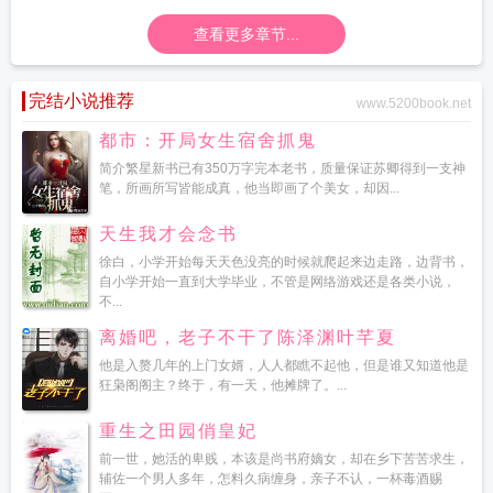
查看更多章节...
完结小说推荐
www.5200book.net
都市：开局女生宿舍抓鬼
简介繁星新书已有350万字完本老书，质量保证苏卿得到一支神
笔，所画所写皆能成真，他当即画了个美女，却因...
天生我才会念书
徐白，小学开始每天天色没亮的时候就爬起来边走路，边背书，
自小学开始一直到大学毕业，不管是网络游戏还是各类小说，
不...
离婚吧，老子不干了陈泽渊叶芊夏
他是入赘几年的上门女婿，人人都瞧不起他，但是谁又知道他是
狂枭阁阁主？终于，有一天，他摊牌了。...
重生之田园俏皇妃
前一世，她活的卑贱，本该是尚书府嫡女，却在乡下苦苦求生，
辅佐一个男人多年，怎料久病缠身，亲子不认，一杯毒酒赐