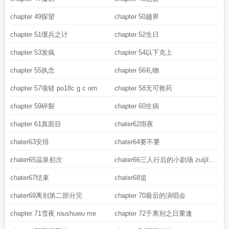
chapter 49探望
chapter 50越界
chapter 51缓兵之计
chapter 52生日
chapter 53发疯
chapter 54以下克上
chapter 55执念
chapter 56礼物
chapter 57项链 po18c g c om
chapter 58无可救药
chapter 59碎裂
chapter 60生病
chapter 61真面目
chater62雨夜
chater63安排
chater64要不要
chater65温泉初次
chater66三人行后的小剧场 zuijil
ec
chater67结束
chater68追
chater69离别第二部分完
chapter 70最后的演唱会
chapter 71雪夜 roushuwu me
chapter 72于离别之日重逢