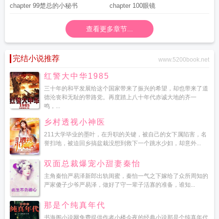
chapter 99楚总的小秘书
chapter 100眼镜
查看更多章节...
完结小说推荐
www.5200book.net
红警大中华1985
三十年的和平发展给这个国家带来了振兴的希望，却也带来了道
德沦丧和无耻的带路党。再度踏上八十年代赤诚大地的齐一
鸣，...
乡村透视小神医
211大学毕业的墨叶，在升职的关键，被自己的女下属陷害，名
誉扫地，被迫回乡搞盆栽没想到救下一个跳水少妇，却意外...
双面总裁爆宠小甜妻秦怡
主角秦怡严易泽新郎出轨闺蜜，秦怡一气之下嫁给了众所周知的
严家傻子少爷严易泽，做好了守一辈子活寡的准备，谁知...
那是个纯真年代
书海阁小说网免费提供作者小楼今夜的经典小说那是个纯真年代