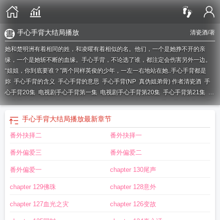
手心手背大结局播放
清瓷酒
/著
她和楚明洲有着相同的姓，和凌曜有着相似的名。他们，一个是她挣不开的亲
缘，一个是她斩不断的血缘。手心手背，不论选了谁，都注定会伤害另外一边。
“姐姐，你到底要谁？”两个同样英俊的少年，一左一右地站在她..
手心手背都是
妳
手心手背的含义
手心手背的意思
手心手背(NP
真伪姐弟骨) 作者清瓷酒
手
心手背20集
电视剧手心手背第一集
电视剧手心手背第20集
手心手背第21集
什
么是手心手背
手心手背大结局
手心手背电视连续剧第一集
手心手背是兄弟
手
心手背剧照
手心手背高清完整版
手心手背下一句是什么
手心手背21集全
手心
手心手背大结局播放
最新章节
手背兄弟恩情
手心手背的
手心手背电视剧视频
手心手背解释
手心手背图片
真
番外抉择二
番外抉择一
伪姐弟骨)笔趣
手心手背
真伪姐弟骨)gl
手心手背第一集
手心手背百度百科
真
伪姐弟骨)
手心手背全集在哪能看
手心手背大结局播放
手心手背21集免费
真伪
番外偏爱三
番外偏爱二
姐弟骨)_清瓷酒_御书文
手心手背第一集立即播放
电视剧手心手背
电视剧手心
手背1080p
手心手背电视剧21集
手心手背意思
真伪姐弟骨)年下应该都c
电视
番外偏爱一
chapter 130尾声
连续剧手心手背
chapter 129佛珠
chapter 128意外
chapter 127血光之灾
chapter 126变故