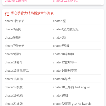
chapter 125同时
chapter 124真心话
手心手背大结局播放
章节列表
chater1找弟弟
chater2汤
chater3谈判
chater4消失的姐姐
chater5驯兽
chater6吻
chater7蠢弟弟
chater8说服
chater9砸钱
chater10亲姐姐
chater11补习
chater12篮球赛一
chater13篮球赛二
chater14篮球赛三
chater15姐弟
chater16怒火
chater17挑拨
chater18三年前 hait ang wc
chater19抱抱
chater20烟
chater21逞强
chater22泥潭 yuz ha iwu vic