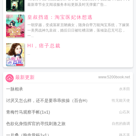
最新章节全文阅读服务本站更新及时无弹窗广告...
皇叔挡道：淘宝医妃休想逃
一朝穿越，变成落家丑陋嫡女，随身自带万能淘宝系统，下嫁第
一美男战神九皇叔，婚后日日被吐槽丑陋，落倾染忍无可忍，
一...
HI，痞子总裁
...
最新更新
www.5200book.net
一脉相承
水禾田
讨厌又怎么样，还不是要乖乖挨操（百合H）
性无能天使
青梅竹马观察手帐(1v1)
山石灰
色欲化身指挥官的寻找刺激之旅
自然的曲调
一片桑（狗血骨科1v1）
路不遥