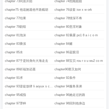
chapter 73同居开始
chapter 74照顾姐姐
chapter75 他追她逃他半路截胡
chapter 76设套 ise x w ork
chapter 77结果
chapter 78情深不寿
chapter 79剧组
chapter 80意淫对象
chapter 81泡沫
chapter 82暴露 po1 8 a i c o m
chapter 83亵渎
chapter 84赌
chapter 85水
chapter 86蓝眼泪
chapter 87于是转身向大海走去
chapter 88宝贝 rou r o u wu2 co m
chapter 89祈福加还愿
chapter90那又如何
chapter 91求
chapter 92条件
chapter 93逆徒放肆 li aoyux s co
chapter 94服务亲弟
m
chapter 95戒指
chapter 96她走过的路
chapter 97犟种
chapter 98回到他身边