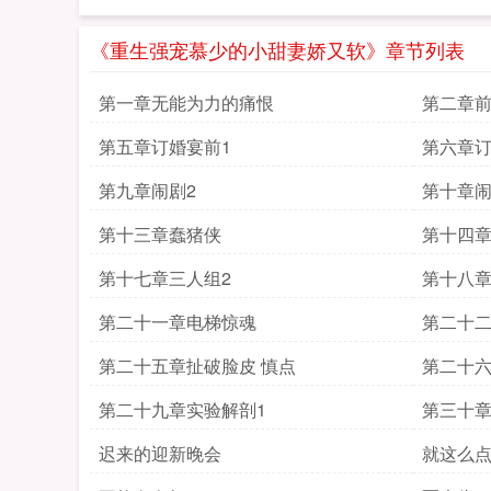
《重生强宠慕少的小甜妻娇又软》章节列表
第一章无能为力的痛恨
第二章
第五章订婚宴前1
第六章订
第九章闹剧2
第十章闹
第十三章蠢猪侠
第十四
第十七章三人组2
第十八
第二十一章电梯惊魂
第二十
第二十五章扯破脸皮 慎点
第二十
第二十九章实验解剖1
第三十章
迟来的迎新晚会
就这么