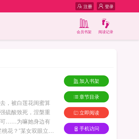
注册
登录
会员书架
阅读记录
加入书架
章节目录
去，被白莲花闺蜜算
强硫酸致死，涅槃重
立即阅读
可……为嘛她身边有
手机访问
桃花？”某女双眼立马