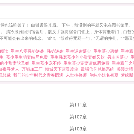
瞪直，目不转晴的望着某男解扣的动作， 木榯
候也该吃饭了！ 白狐紧跟其后。 下午，骸没别的事就又泡在图书馆里。
舍。 清冷淡雅回到宿舍后，骸反手就将宿舍门锁上，身体背抵着门，白皙
能会有出来的残念。 “shit。”骸难得咒骂一句，“无谓的挣扎。” “
费阅读
重生八零强势逆袭
强势逆袭
重生逆袭慕少
重生慕少离婚
重生
重生
慕少重生萌妻结局免费
重生强宠慕少的小甜妻娇又软
男主叫慕少
少的小甜妻软又娇
重生慕少宠不停
重生慕少宠妻请低调免费
重生豪门
白夜寻梦人
万能加工厂
倾城天下蓝灵凌尘
最强信仰兑换系统
美漫之喵
国总裁
我们的少年时代之青春圆满
末世控兽师
单纯小姐名初夏
梦缘断
第111章
第107章
第103章