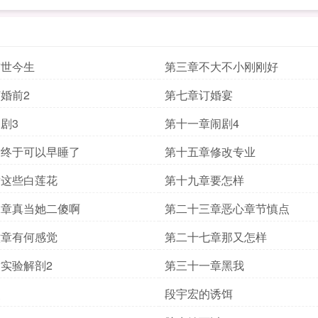
前世今生
第三章不大不小刚刚好
婚前2
第七章订婚宴
剧3
第十一章闹剧4
章终于可以早睡了
第十五章修改专业
章这些白莲花
第十九章要怎样
二章真当她二傻啊
第二十三章恶心章节慎点
六章有何感觉
第二十七章那又怎样
实验解剖2
第三十一章黑我
点
段宇宏的诱饵