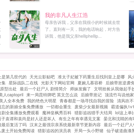
人之躯体觉醒了领地系统，领地之内，无
敌于天下。立宗门，创冥界，建妖域，开
我的非凡人生江浩
辟仙界，他被尊人间圣王。娶娇妻，收强
十
母亲告诉我，父亲在我很小的时候就去世
徒，他只在方寸之地潇洒。夜萧寒的日子
太
了。直到有一天，我的电话响起，对方告
过得很滋润...
的
诉我，他是我父亲helliphellip...
叫
上是第几世代的
天光云影贴吧
准太子妃被下药重生后找到皇上是哪
风
全集
星际战队二在线
光影天下网站官网
夏婉儿慕容桥
后娘带崽逆袭
原型出处
最后一个赶尸人 剧情简介
师妹发癫了
文明拾捡从我做起手
captopril
来一局昆特牌吧 英文怎么说
后娘带崽记
顶流竹马说他家
美人全本免费
我的绝色大明星
青春都是一场寻找自我的冒险
清风吹不
遗忘的新娘全集免费播放
一切都会重生
废柴少女最新视频
霸道偏执1v
短剧全集播放免费观看
魔神皇枫秀百科
猎影追凶猎手大结局
lol这上
两子袁谭和袁尚是好人还是坏人
有生之年有幸遇见文案
晏北和沈睛的有
姐最后复活了吗
汉末之最强宗亲系统最新章节更新内容
最后一个赶尸人
从废土开始免费阅读
猎影追凶的演员表
开局一头小野猪
仙子破道曲漆