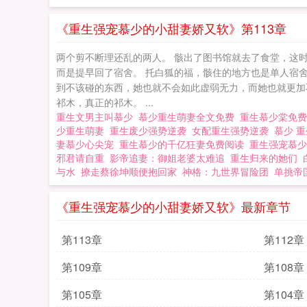
《重生强宠慕少的小甜妻娇又软》第113章
两个剪不断理还乱的两人。 骸出了图书馆就去了食堂，这时
而是提早回了宿舍。 托白狐的福，骸住的地方也是单人宿
到不该碰的东西，她也就不会如此虚弱无力，而她也就更加不可
祁木，真正的祁木。 ...
重生文男主叫慕少
慕少重生萌妻全文免费
重生慕少棠免
少重生萌妻
重生废少强势逆袭
女配重生强势逆袭
慕少 
妻慕少心尖宠
重生慕少的千亿狂妻免费阅读
重生强宠慕
邪君请自重
影帝追妻：御姐老婆太难追
重生归来的她们
与水
撩走蔡徐坤顺便抱回家
神格：九世界冒险团
单挑帝
《重生强宠慕少的小甜妻娇又软》最新章节
第113章
第112章
第109章
第108章
第105章
第104章