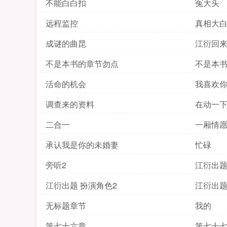
不能白白扣
冤大头
远程监控
真相大
成谜的曲昆
江衍回来
不是本书的章节勿点
不是本
活命的机会
我喜欢
调查来的资料
在动一
二合一
一厢情
承认我是你的未婚妻
忙碌
旁听2
江衍出题
江衍出题 扮演角色2
江衍出题
无标题章节
我的
第七十六章
第七十