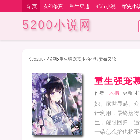
首 页
玄幻修真
重生穿越
都市小说
军史小
5200小说网
5200小说网
>
重生强宠慕少的小甜妻娇又软
重生强宠
作者：
木榯
更新时间：
她、家世显赫、众
计利用，最终落得
生，耀眼回归，遇
一朵怎么掐也掐不