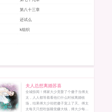
第八十三章
还试么
k组织
夫人总想离婚苏喜
全城惊闻！傅家大少竟娶了个傻子当傅太
太，人人都等着看他们什么时候离婚收
场，结果傅大少却把傻子宠上了天。傅太
太每天只想吃饭睡觉赚大钱，傅大少每天