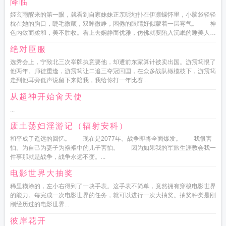
降临
姬玄雨醒来的第一眼，就看到自家妹妹正亲昵地扑在伊凛蝶怀里，小脑袋轻轻
枕在她的胸口，睫毛微颤，双眸微睁，困倦的眼睛好似蒙着一层雾气。 神
色内敛而柔和，美不胜收。看上去娴静而优雅，仿佛就要陷入沉眠的睡美人一
般，妩媚动人之至，竟是让姬玄...
绝对臣服
选秀会上，宁致北三次举牌执意要他，却遭前东家算计被卖出国。游震筠恨了
他两年。师徒重逢，游震筠让二追三夺冠回国，在众多战队橄榄枝下，游震筠
走到他耳旁低声说留下来陪我，我给你打一年比赛...
从超神开始肏天使
...
废土荡妇淫游记（辐射安科）
和平成了遥远的回忆。 现在是2077年。战争即将全面爆发。 我很害
怕。为自己为妻子为襁褓中的儿子害怕。 因为如果我的军旅生涯教会我一
件事那就是战争，战争永远不变。...
电影世界大抽奖
稀里糊涂的，左小右得到了一块手表。这手表不简单，竟然拥有穿梭电影世界
的能力。每完成一次电影世界的任务，就可以进行一次大抽奖。抽奖种类是刚
刚经历过的电影世界...
彼岸花开