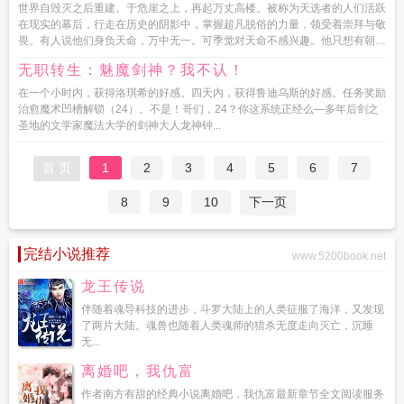
世界自毁灭之后重建。于危崖之上，再起万丈高楼。被称为天选者的人们活跃
在现实的幕后，行走在历史的阴影中，掌握超凡脱俗的力量，领受着崇拜与敬
畏。有人说他们身负天命，万中无一。可季觉对天命不感兴趣。他只想有朝一
日，去看一看天命之上...
无职转生：魅魔剑神？我不认！
在一个小时内，获得洛琪希的好感。四天内，获得鲁迪乌斯的好感。任务奖励
治愈魔术凹槽解锁（24）。不是！哥们，24？你这系统正经么—多年后剑之
圣地的文学家魔法大学的剑神大人龙神钟...
首 页
1
2
3
4
5
6
7
8
9
10
下一页
完结小说推荐
www.5200book.net
龙王传说
伴随着魂导科技的进步，斗罗大陆上的人类征服了海洋，又发现
了两片大陆。魂兽也随着人类魂师的猎杀无度走向灭亡，沉睡
无...
离婚吧，我仇富
作者南方有甜的经典小说离婚吧，我仇富最新章节全文阅读服务