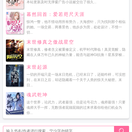
本站更新及时无弹窗广告小说被交往了很久...
暮然回首：爱若咫尺天涯
惊鸿一瞥，他不惜动用所有势力，大海捞针，只为找到那个相似
的她。一场交易，两番景色，他步步为营，处处设计，不惜一
切...
末世修真之傲战星空
末世修真，修者含义被重修定义，机甲时代降临！真灵觉醒，隐
藏在人体万年已久的神秘力量，能否与超神GI抗衡！星系穿梭...
末世起源
一切的开端只是一场末日危机，已经末日了，还能咋样，可没想
到，在末日之后，却还隐藏着一个关于人类的惊天大秘密。末
日...
魂武乾坤
这个世界，论武力，武者最强，但是论号召力，魂师最强！只要
魂师大手一挥，无数强者屁颠屁颠的过来求着你给他们机会为
你...