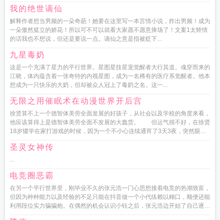
我的绝世谪仙
解释作者想当男频的一朵奇葩！她要在这里写一本言情小说，炸出男频！成为
一朵傲然挺立的娇花！所以可不可以就看大家愿不愿意捧场了！文案1太矫情
的话我也不想说，但还是要说一点。谪仙之意是指被贬下...
九星毒奶
这是一个充满了星力的平行世界。星图星技星宠觉醒者大行其道。魂穿而来的
江晓，体内蕴含着一张奇特的内视星图，成为一名稀有的医疗系觉醒者。他本
想成为一只快乐的大奶，但却被众人冠上了毒奶之名。这一...
无限之用催眠术在动漫世界开后宫
徐贤算不上一个德智体美劳全面发展的好孩子，从社会以及学校的角度来看，
他应该算得上是德智体美劳全面不发展的大蠢货。 但运气很不好，在徐贤
18岁辍学在家打游戏的时候，因为一个不小心连续通宵了3天3夜，突然眼前
一黑，就这么死在了电脑面前...
圣灵女神传
...
电竞圈恶霸
在另一个平行世界里，刚毕业不久的张元浩一门心思想接着电竞的热潮致富，
但因为种种能力以及经验的不足只能在抖音做一个小代练赖以糊口，顺便还能
利用段位实力骗骗炮。在偶然的机会认识小钰之后，张元浩边开始了自己逐步
攻略电竞圈的推土机行为，什么...