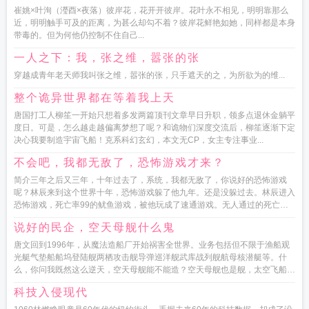
崔姚×叶洵（瀅酉×夜落）彼岸花，花开开彼岸。花叶永不相见，明明靠那么
近，明明触手可及的距离，为甚么却勾不着？彼岸花鲜艳如她，同样都是本身
带毒的。但为何他仍控制不住自己...
一人之下：我，张之维，嚣张的张
穿越成青年老天师我叫张之维，嚣张的张，只手遮天的之，为所欲为的维...
整个诡异世界都在等着我上天
唐国打工人柳笙一开始只想着多发两篇顶刊文章早日升职，领多点退休金躺平
度日。可是，怎么越走越偏离梦想了呢？和诡物们深度交流后，柳笙逐渐下定
决心我要制造宇宙飞船！克系科幻玄幻，本文无CP，女主专注事业...
不会吧，我都无敌了，恐怖游戏才来？
简介三年之后又三年，十年过去了，系统，我都无敌了，你说好的恐怖游戏
呢？林辰来到这个世界十年，恐怖游戏躲了他九年。还是没躲过去。林辰进入
恐怖游戏，死亡率99的鱿鱼游戏，被他玩成了速通游戏。无人通过的死亡教
室，林辰一人一剑，坐在讲...
说好的民企，空天母舰什么鬼
唐文回到1996年，从魔法造船厂开始祸害全世界。业务包括但不限于渔船观
光艇气垫船船坞登陆舰两栖攻击舰导弹巡洋舰武库战列舰航母核潜艇等。什
么，你问我既然这么逆天，空天母舰能不能造？空天母舰也是舰，太空飞船也
是...
科技入侵现代