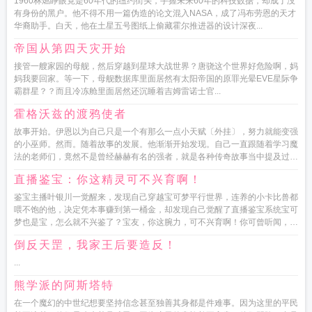
1960林燃睁眼竟是60年代的纽约街头，手握未来60年的科技数据，却成了没
有身份的黑户。他不得不用一篇伪造的论文混入NASA，成了冯布劳恩的天才
华裔助手。白天，他在土星五号图纸上偷藏霍尔推进器的设计深夜...
帝国从第四天灾开始
接管一艘家园的母舰，然后穿越到星球大战世界？唐骁这个世界好危险啊，妈
妈我要回家。等一下，母舰数据库里面居然有太阳帝国的原罪光晕EVE星际争
霸群星？？而且冷冻舱里面居然还沉睡着吉姆雷诺士官...
霍格沃兹的渡鸦使者
故事开始。伊恩以为自己只是一个有那么一点小天赋〔外挂〕，努力就能变强
的小巫师。然而。随着故事的发展。他渐渐开始发现。自己一直跟随着学习魔
法的老师们，竟然不是曾经赫赫有名的强者，就是各种传奇故事当中提及过的
角色。站在...
直播鉴宝：你这精灵可不兴育啊！
鉴宝主播叶银川一觉醒来，发现自己穿越宝可梦平行世界，连养的小卡比兽都
喂不饱的他，决定凭本事赚到第一桶金，却发现自己觉醒了直播鉴宝系统宝可
梦也是宝，怎么就不兴鉴了？宝友，你这腕力，可不兴育啊！你可曾听闻，超
雄综合症？...
倒反天罡，我家王后要造反！
...
熊学派的阿斯塔特
在一个魔幻的中世纪想要坚持信念甚至独善其身都是件难事。因为这里的平民