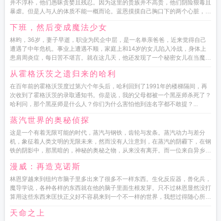
并不淳朴，他们愚昧贪婪且残忍。因为这里的贵族并不高贵，他们阴险狠毒且
暴虐。但是人与人的体质不能一概而论。蓝恩摸摸自己胸口下的两个心脏，三
个肺囊。估摸着不光这个...
下班，然后变成魔法少女
林昀，36岁，妻子早逝，职业为民企中层，是一名单亲爸爸，近来觉得自己
遭遇了中年危机。事业上遭遇不顺，家庭上和14岁的女儿陷入冷战，身体上
患肩周炎症，每日苦不堪言。就在这几天，他还发现了一个秘密女儿在当魔法
少女...
从霍格沃茨之遗归来的哈利
在百年前的霍格沃茨度过第六个年头后，哈利回到了1991年的楼梯隔间，再
次收到了霍格沃茨的录取通知书。你是说，我的父母都被一个黑巫师杀死了？
哈利问，那个黑巫师是什么人？你们为什么害怕他到连名字都不敢提？...
蒸汽世界的奥秘侦探
这是一个有着无限可能的时代，蒸汽与钢铁，齿轮与发条。蒸汽动力与差分
机，象征着人类文明的无限未来，然而没有人注意到，在蒸汽的阴霾下，在钢
铁的阴影中，那黑暗的，神秘的奥秘之物，从来没有离开。而一位来自异乡的
旅客，将在这个动荡，...
漫威：再造克诺斯
林恩穿越来到纽约市脑子里多出来了很多不一样东西。生化反应器，兽化兵，
魔导学说，各种各样的东西就在他的脑子里面生根发芽。只不过林恩显然没打
算用这些东西来匡扶正义好不容易来到一个不一样的世界，我想过得随心所欲
一点。...
天命之上