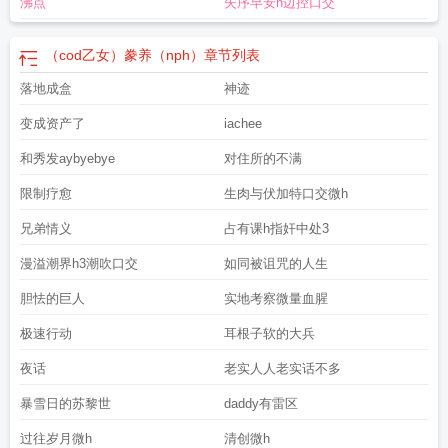
沸点
失序早安h边控口交
（cod乙女）豢养（nph）
章节列表
落地成盒
神迹
变成资产了
iachee
和秀发aybyebye
对住所的不满
限制疗愈
生肉与伏加特口交微h
兄弟情义
占有课h指奸中处3
漫溢潮界h3潮吹口交
如同被诅咒的人生
胆怯的巨人
实地考察微量血腥
极速行动
耳根子软的大兵
夜话
老实人人老实话不多
暴雪日的苏黎世
daddy有雷区
过往岁月微h
清创微h