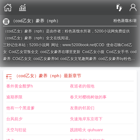
（cod乙女）豢养（nph）
粉色蒸馏水
/著
（cod乙女）豢养（nph）是由作者：粉色蒸馏水所著，5200小说网免费提供
（cod乙女）豢养（nph）全文在线阅读。
三秒记住本站：5200小说网 网址：www.5200book.net
[COD
使命召唤Cod乙
女
Cod乙女背叛全文
cod乙女豢养在哪里更新
Cod乙女小腹
Cod乙女手书
cod
豢养
COd乙女文
cod乙女豢养txt
cod乙女文笔趣阁豢养
cod乙女豢养by粉色蒸
馏水在哪里看
COD使命召唤乙女
cod豢养txt
豢养cod文
cod乙女豢养更新情
况
Cod乙女逃兵
Cod乙女夹心饼干
(cod乙女)豢养(nph)_
cod粉色蒸馏水豢
（cod乙女）豢养（nph）
最新章节
养
cod乙 豢养
cod乙女豢养
cod豢养
cod乙女豢养百度
COD乙女豢养
豢养使
番外黄金酣梦h
夜巡者的领地
命召唤cod
逾期界限
春天对樱桃树做的事
他有一个黑道爹
友善的邻居们
台风前夕
失速海岸东京塔下
天空与狂徒
践踏暗火 qiuhuanг