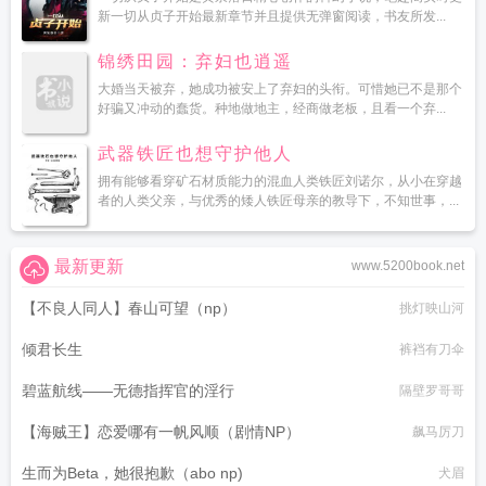
新一切从贞子开始最新章节并且提供无弹窗阅读，书友所发...
锦绣田园：弃妇也逍遥
大婚当天被弃，她成功被安上了弃妇的头衔。可惜她已不是那个
好骗又冲动的蠢货。种地做地主，经商做老板，且看一个弃...
武器铁匠也想守护他人
拥有能够看穿矿石材质能力的混血人类铁匠刘诺尔，从小在穿越
者的人类父亲，与优秀的矮人铁匠母亲的教导下，不知世事，...
最新更新
www.5200book.net
【不良人同人】春山可望（np）
挑灯映山河
倾君长生
裤裆有刀伞
碧蓝航线——无德指挥官的淫行
隔壁罗哥哥
【海贼王】恋爱哪有一帆风顺（剧情NP）
飙马厉刀
生而为Beta，她很抱歉（abo np)
犬眉