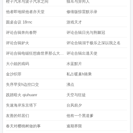
橙子汽水与波子汽水之间
猫耳与异邦人
他者即地狱他者亦天堂
修缮版惊雷默示录
圆桌会议 18гпc
游戏天才
评论合辑奔向春野
评论合辑日光与荆棘冠
评论合辑妒火
评论合辑溺于极乐之深以我之名
评论合辑电锯狂想曲世界那么大我
评论合辑出逃天使
想去看
大小姐的戏码
水蓝默片
金沙织罪
私占暖巢h骑乘
失序早安h边控口交
沸点
践踏暗火 qiuhuanг
天空与狂徒
失速海岸东京塔下
台风前夕
友善的邻居们
他有一个黑道爹
春天对樱桃树做的事
逾期界限