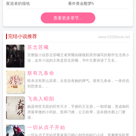
夜巡者的领地
番外黄金酣梦h
查看更多章节...
完结小说推荐
www.5200book.net
苏念苏曦
完整版小说苏念苏曦王者荣耀由啵啵奶茶所编写的都市生活类小
说，这本小说的主角是苏念苏曦，书中主要讲述了又名...
朕有九条命
暗杀没有那么容易，女皇自有她的脾气。朕有九条命，一条你也
别想拿走。...
飞燕入昭阳
她是绝世无双的药学天才，手握药王宝鼎，一朝穿越，竟成御药
房最卑微的小药奴。医师刁难，公主欺辱，连未婚夫都上门要
退...
一切从贞子开始
一切从贞子开始是黄泉落日精心创作的科幻小说，笔趣阁实时更