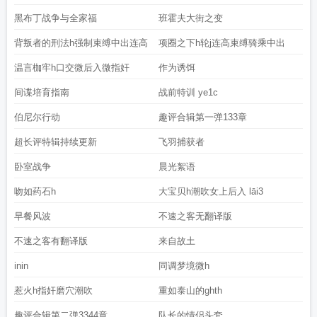
黑布丁战争与全家福
班霍夫大街之变
背叛者的刑法h强制束缚中出连高
项圈之下h轮j连高束缚骑乘中出
温言枷牢h口交微后入微指奸
作为诱饵
间谍培育指南
战前特训 ye1c
伯尼尔行动
趣评合辑第一弹133章
超长评特辑持续更新
飞羽捕获者
卧室战争
晨光絮语
吻如药石h
大宝贝h潮吹女上后入 lāi3
早餐风波
不速之客无翻译版
不速之客有翻译版
来自故土
inin
同调梦境微h
惹火h指奸磨穴潮吹
重如泰山的ghth
趣评合辑第二弹3344章
队长的情侣头套