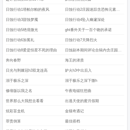
日蚀行动1塔帕尔帕的夜风
日蚀行动2庄园迷踪含恐怖元素慎
点
日蚀行动3甜蚀梦魇
日蚀行动4坠入幽邃深处
日蚀行动5绝境微光
ght番外关于一百个吻的承诺
日蚀行动6加冕礼
日蚀行动7天降烈火
日蚀行动8爱是恒星不死的理由
日蚀副本期间评论合辑内含庄园地
图1份
奔向春野
海王的潜质
日光与荆棘冠h3双龙连高
妒火h3中出后入
溺于极乐之深
溺于极乐之深下微h
修缮版以我之名
午夜电锯狂想曲
世界那么大我想去看看
出逃天使的蜜月假期
炫彩盲盒机
金猫奇遇记
罪责倒算
最佳搭档