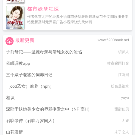
都市妖孽狂医
作者落雪无声的经典小说都市妖孽狂医最新章节全文阅读服务本
站更新及时无弹窗广告小说李骁先天体弱，...
最新更新
www.5200book.net
子前母犯——温婉母亲与清纯女友的沦陷
织梦人
催眠调教app
昨夜骤雨打窗
三个婊子老婆的饲养日记
江听潮
（cod乙女）豢养（nph）
粉色蒸馏水
相识
yuyu
深陷于扶她美少女的辱骂疼爱之中（NP 高H）
甜甜仙贝
召唤绿传（召唤万岁同人）
无媛
山花漫情
未了之人