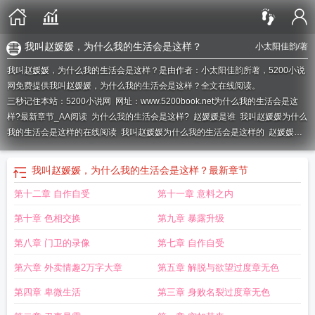
我叫赵媛媛，为什么我的生活会是这样？
小太阳佳韵
/著
我叫赵媛媛，为什么我的生活会是这样？是由作者：小太阳佳韵所著，5200小说
网免费提供我叫赵媛媛，为什么我的生活会是这样？全文在线阅读。
三秒记住本站：5200小说网 网址：www.5200book.net
为什么我的生活会是这
样?最新章节_AA阅读
为什么我的生活会是这样?
赵媛媛是谁
我叫赵媛媛为什么
我的生活会是这样的在线阅读
我叫赵媛媛为什么我的生活会是这样的
赵媛媛年
龄
为什么我的生活会是这样的
为什么我的生活会是这样呢
为什么我的生活会是
这样?_阅读
我叫赵媛媛为什么我的生活会是这样序
我叫赵媛媛为什么我的生活
我叫赵媛媛，为什么我的生活会是这样？
最新章节
会是这样全集
为什么我的生活会是这样?_
第十二章 自作自受
第十一章 意料之内
第十章 色相交换
第九章 暴露升级
第八章 门卫的录像
第七章 自作自受
第六章 外卖情趣2万字大章
第五章 解脱与欲望过度章无色
第四章 卑微生活
第三章 身败名裂过度章无色