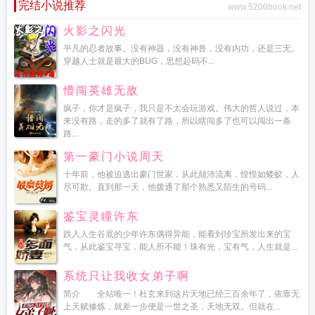
完结小说推荐
www.5200book.net
火影之闪光
平凡的忍者故事。没有神器，没有神兽，没有内功，还是三无。
穿越人士就是最大的BUG，思想起码不...
懵闯英雄无敌
疯子，你才是疯子，我只是不太会玩游戏。伟大的哲人说过，本
来没有路，走的多了就有了路，所以瞎闯多了也可以闯出一条
路...
第一豪门小说周天
十年前，他被迫逃出豪门世家，从此颠沛流离，惶惶如蝼蚁，人
尽可欺。直到那一天，他拨通了那个熟悉又陌生的号码...
鉴宝灵瞳许东
跌入人生谷底的少年许东偶得异能，能看到珍宝所发出来的宝
气，从此鉴宝寻宝，能人所不能！珠有光，宝有气，人生就是...
系统只让我收女弟子啊
简介 全站唯一！杜玄来到这片天地已经三百余年了，依靠无
上天赋修炼，就差一步便是一世之圣，天地无双。但就在...