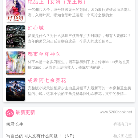
绝品上门女婿（龙王殿）
一代佣兵大帝，绰号终级龙王的苏阳，因为履行娃娃亲而退隐江
湖，入赘叶家。哪知老婆叶芷涵是一个高冷之极的女...
幻心域
梦魔是什么？为什么拯世三侠当年拼力封印后，却有人要解印？
当年的师兄弟却反目拼命这是一个男人的成长传奇...
都市至尊神医
林宇本是一名实习医生，因车祸得到了上古传承ldquo天地玄黄
册rdquo，从而走上治病救人，修炼功法的逆...
杨希阿七佘赛花
完整版小说天波杨府少主由圣诞稻草人最新写的一本穿越重生类
型的小说，这本小说的主角是杨希阿七佘赛花，文中的爱情...
最新更新
www.5200book.net
倾君长生
裤裆有刀伞
写自己的同人文有什么问题！（NP）
柏拉图之壁