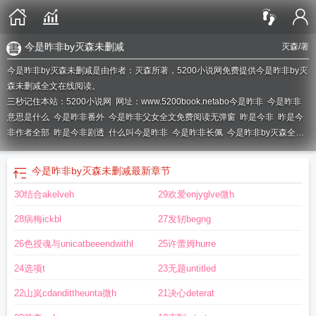
今是昨非by灭森未删减
灭森
/著
今是昨非by灭森未删减是由作者：灭森所著，5200小说网免费提供今是昨非by灭
森未删减全文在线阅读。
三秒记住本站：5200小说网 网址：www.5200book.net
abo今是昨非
今是昨非
意思是什么
今是昨非番外
今是昨非父女全文免费阅读无弹窗
昨是今非
昨是今
非作者全部
昨是今非剧透
什么叫今是昨非
今是昨非长佩
今是昨非by灭森全文
免费阅读
笔趣阁今是昨非
成语今是昨非的意思
今是昨非全文免费阅读
今是昨
非全文
今是昨非什么意思?
昨是今非by木瑭
昨是今非by郁生逸人
今是昨非是
今是昨非by灭森未删减
最新章节
成语吗
今是昨非猜一数字
今是昨非by冬藏
今是昨非的意思是什么意思
昨是今
30结合akelveh
29欢爱enjyglve微h
非全文免费阅读
昨是今非bl
今是昨非的非是什么意思
今是昨非的意义和用法
28病梅ickbl
27发轫begng
26色授魂与unicatbeeendwithl
25许蕾姆hurre
24选项t
23无题untitled
22山岚cdandittheunta微h
21决心deterat