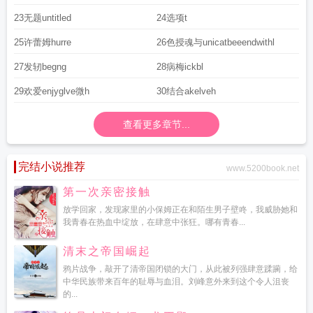
23无题untitled
24选项t
25许蕾姆hurre
26色授魂与unicatbeeendwithl
27发轫begng
28病梅ickbl
29欢爱enjyglve微h
30结合akelveh
查看更多章节...
完结小说推荐
www.5200book.net
第一次亲密接触
放学回家，发现家里的小保姆正在和陌生男子壁咚，我威胁她和
我青春在热血中绽放，在肆意中张狂。哪有青春...
清末之帝国崛起
鸦片战争，敲开了清帝国闭锁的大门，从此被列强肆意蹂躏，给
中华民族带来百年的耻辱与血泪。刘峰意外来到这个令人沮丧
的...