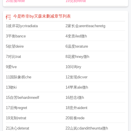
20前奏rede
19克制retrat
今是昨非by灭森未删减
章节列表
1彼岸花lycriradiata
2家长会arentteacheretg
3平衡bance
4变质iled微h
5欲望deire
6温度terature
7对比trat
8花蜜hney微h
9爱lve
10问询iry
11国际象棋che
12发现dicver
13吻ki
14苹果ale微h
15自苦behardnneelf
16想念i微h
17后悔regret
18意外aident
19克制retrat
20前奏rede
21决心deterat
22山岚cdandittheunta微h