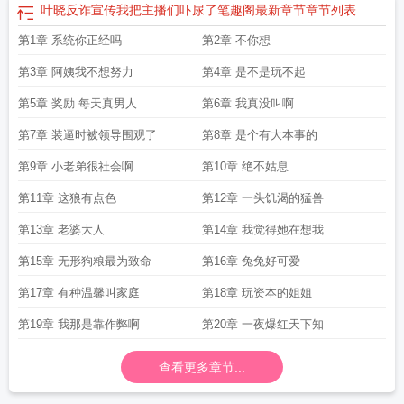
叶晓反诈宣传我把主播们吓尿了笔趣阁最新章节
章节列表
第1章 系统你正经吗
第2章 不你想
第3章 阿姨我不想努力
第4章 是不是玩不起
第5章 奖励 每天真男人
第6章 我真没叫啊
第7章 装逼时被领导围观了
第8章 是个有大本事的
第9章 小老弟很社会啊
第10章 绝不姑息
第11章 这狼有点色
第12章 一头饥渴的猛兽
第13章 老婆大人
第14章 我觉得她在想我
第15章 无形狗粮最为致命
第16章 兔兔好可爱
第17章 有种温馨叫家庭
第18章 玩资本的姐姐
第19章 我那是靠作弊啊
第20章 一夜爆红天下知
查看更多章节...