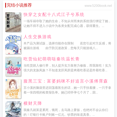
完结小说推荐
www.5200book.net
快穿之女配十八式江子兮系统
一场车祸夺取了她的生命，不知从何而来的系统强行绑定了她，
让她不得不进入小说中为各类女配完成心愿，获得重生。...
人生交换游戏
本产品为测试版，选择功能存在限制 若您引起对方反感，将
被踢出游戏 由于防沉迷政策，您每天只能游戏八...
吃货仙妃萌萌哒秦玖温长青
当吃货踏入修行界，别人提升实力靠努力修炼，而我靠吃！实力
强大的龙族凤族？不知道龙肝凤胆是烤着吃香还是炸着吃香...
腹黑三宝：富婆妈咪不好追言小溪傅霈森
言小溪的脑袋里还回荡着医生的话，她一只手扶着腰，一只手拿
着一张四维的检查报告单。她已经怀孕七个月了，因...
横财天降
我秦凡就算是累死，饿死，去马路上要饭，也绝对不会认你们
的！叮银行卡账户到账一亿元。钞票的味道真香。...