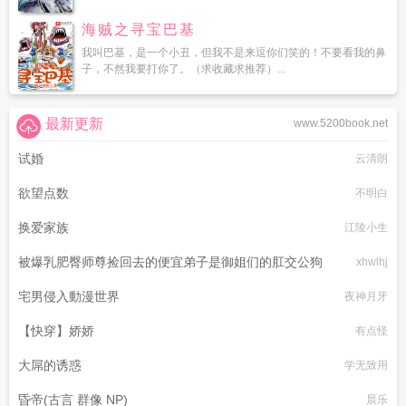
海贼之寻宝巴基
我叫巴基，是一个小丑，但我不是来逗你们笑的！不要看我的鼻
子，不然我要打你了。（求收藏求推荐）...
最新更新
www.5200book.net
试婚
云清朗
欲望点数
不明白
换爱家族
江陵小生
被爆乳肥臀师尊捡回去的便宜弟子是御姐们的肛交公狗
xhwlhj
宅男侵入動漫世界
夜神月牙
【快穿】娇娇
有点怪
大屌的诱惑
学无致用
昏帝(古言 群像 NP)
晨乐