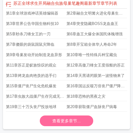
苏正全球求生开局融合虫族母巢笔趣阁最新章节
章节列表
第1章全球游戏神话英雄编辑器
第2章融合文明篝火进化母巢生物
工厂
第3章世界公告华国生物科技10
第4章突变隐藏BOSS龙血蛊王
第5章秒杀刀锋女王的一刃
第6章蛊王大爆全体国民体魄增强
第7章傻眼的袋鼠国鼠灾降临
第8章开宝箱全体华人寿命2年
第9章母巢发动开始制造龙血异形
第10章唯一性特殊兵种宝藏虫
第11章苏正是蚁族惊叹的观众
第12章高傲刀锋女王度假般的苏正
第13章烤龙血肉艳羡的选手们
第14章天黑请闭眼第一波怪物来了
第15章僵尸丧尸生化危机爆发
第16章国运反噬万倍丧尸僵尸降临
地球
第17章虫族大战僵尸生存完成无双
第18章恐怖的黑夜之灾
割草
第19章三十万头丧尸投放地球
第20章获取僵尸血脉丧尸病毒
查看更多章节...