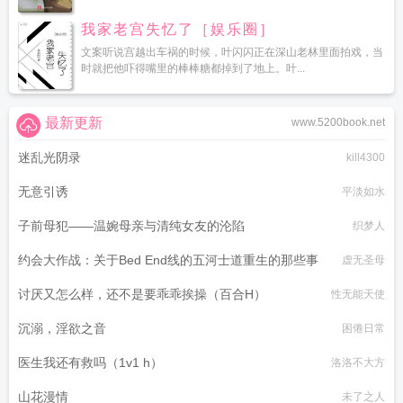
我家老宫失忆了［娱乐圈］
文案听说宫越出车祸的时候，叶闪闪正在深山老林里面拍戏，当
时就把他吓得嘴里的棒棒糖都掉到了地上。叶...
最新更新
www.5200book.net
迷乱光阴录
kill4300
无意引诱
平淡如水
子前母犯——温婉母亲与清纯女友的沦陷
织梦人
约会大作战：关于Bed End线的五河士道重生的那些事
虚无圣母
讨厌又怎么样，还不是要乖乖挨操（百合H）
性无能天使
沉溺，淫欲之音
困倦日常
医生我还有救吗（1v1 h）
洛洛不大方
山花漫情
未了之人