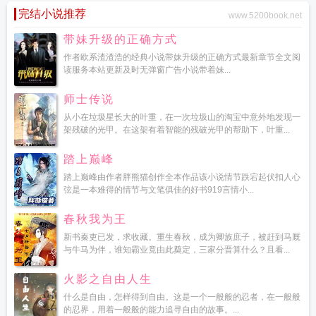
完结小说推荐
www.5200book.net
带妹升级的正确方式
作者欧系渣渣浩的经典小说带妹升级的正确方式最新章节全文阅
读服务本站更新及时无弹窗广告小说带着妹...
师士传说
从小在垃圾星长大的叶重，在一次垃圾山的淘宝中意外地发现一
架残破的光甲。在这架有着智能的残破光甲的帮助下，叶重...
踏上巅峰
踏上巅峰由作者胖熊猫创作全本作品该小说情节跌宕起伏扣人心
弦是一本难得的情节与文笔俱佳的好书919言情小...
春秋我为王
新书秦吏已发，求收藏。重生春秋，成为卿族庶子，被赶到马厩
与牛马为伴，谁知霸业竟由此奠定，三家分晋算什么？且看...
火影之自由人生
什么是自由，怎样得到自由。这是一个一般般的忍者，在一般般
的忍界，用着一般般的能力追寻自由的故事。...