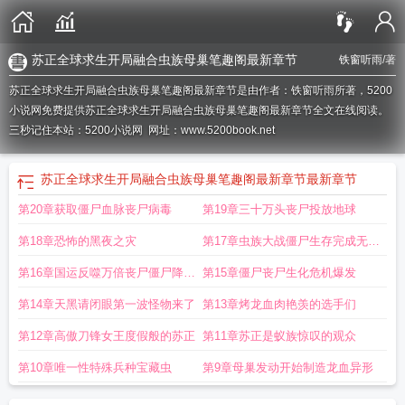
苏正全球求生开局融合虫族母巢笔趣阁最新章节
铁窗听雨
/著
苏正全球求生开局融合虫族母巢笔趣阁最新章节是由作者：铁窗听雨所著，5200
小说网免费提供苏正全球求生开局融合虫族母巢笔趣阁最新章节全文在线阅读。
三秒记住本站：5200小说网 网址：www.5200book.net
苏正全球求生开局融合虫族母巢笔趣阁最新章节
最新章节
第20章获取僵尸血脉丧尸病毒
第19章三十万头丧尸投放地球
第18章恐怖的黑夜之灾
第17章虫族大战僵尸生存完成无双
割草
第16章国运反噬万倍丧尸僵尸降临
第15章僵尸丧尸生化危机爆发
地球
第14章天黑请闭眼第一波怪物来了
第13章烤龙血肉艳羡的选手们
第12章高傲刀锋女王度假般的苏正
第11章苏正是蚁族惊叹的观众
第10章唯一性特殊兵种宝藏虫
第9章母巢发动开始制造龙血异形