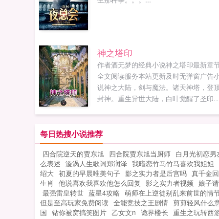
神之塔印
作者酒无梦的经典小说神之塔印最新章
全文阅读服务本站更新及时无弹窗广告
说神之大陆，剑与魔法。诸天神塔，登
封神。重生异世大陆，白叶觉醒了圣印
别人觉醒的圣印能力不是各种兵器就是
兽战甲，可到了白叶这里竟然只是一把
术刀，不过手术刀又如何，且看白叶如
每日热搜小说推荐
凭借一把手术刀一路高歌猛进踏上神塔
四合院逆天的贾东旭
四合院贾东旭当厨师
白月光初恋男
巅。...
么表述
漩涡人生歌词郑润泽
我暗恋竹马竹马喜欢我姐姐
绍大
初夏的早晨唯美句子
影之实力者是后宫吗
真千金回
生肖
他说喜欢我喜欢他怎么回复
影之实力者视频
娘子请
最强雷皇转世
蓝星4攻略
萌师在上逆徒别乱来前世的情
但是至高玩家免费阅读
全能竞技之王剧情
剪剪轻风什么
国
钻你被窝搞笑图片
乙女文n
诡界楼长
重生之玩转西