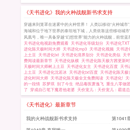
《天书进化》我的火种战舰新书求支持
穿越来到笼罩在迷雾中的火种世界！ 人类以移动“火种城
海城和位于地下世界的泰坦地下城，人类依靠这些移动城市
凤凰号，唯一具备穿越“幻想世界”能力的火种战舰，前世蓝星
天书进化电视剧免费观看
天书进化等级划分
天书进化TX
进化陈天极时间大师
天书进化mp3
天书进化视频
天书进
上土豆
天书进化txt
天书进化境界划分
天书进化类似
天
费阅读最新章节
天书进化纵横
天书进化陈天极方茜更新
天极时间大师树上土豆
天书进化女主
天书进化百度
天书进
上土豆
天书进化沈若冰
天书进化txt百度
天书进化陈天
进化时间大师
天书进化陈天极全文免费阅读
天书进化!
天
的一段情
苏梦琪
别了今生
绝品毒医萧逸飞
重生八零做
了
穿成自己笔下魔君他老婆
天价宠儿：天价宠儿：霸道总
《天书进化》最新章节
我的火种战舰新书求支持
第1041
第1040章 真我唯一
第103