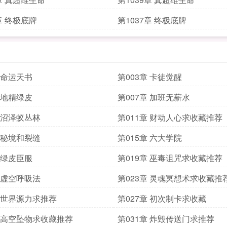
章 终极底牌
第1037章 终极底牌
章 命运天书
第003章 卡徒觉醒
章 地精绿皮
第007章 加班无薪水
章 沼泽蚁丛林
第011章 财动人心求收藏推荐
章 秘境和裂缝
第015章 六大学院
章 绿皮臣服
第019章 巫毒诅咒求收藏推荐
章 虚空呼吸法
第023章 灵魂冥想术求收藏推
章 世界源力求推荐
第027章 初次制卡求收藏
章 高空坠物求收藏推荐
第031章 炸毁传送门求推荐