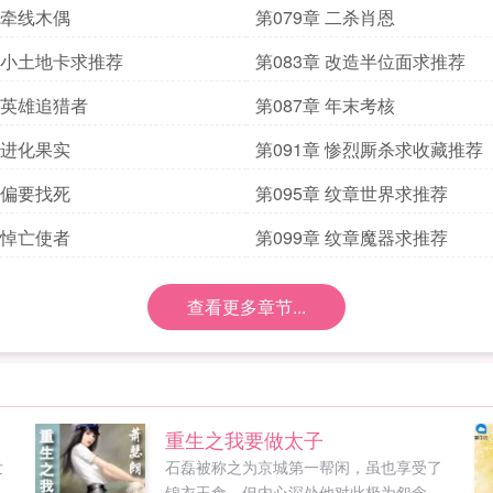
章 牵线木偶
第079章 二杀肖恩
章 小土地卡求推荐
第083章 改造半位面求推荐
章 英雄追猎者
第087章 年末考核
章 进化果实
第091章 惨烈厮杀求收藏推荐
章 偏要找死
第095章 纹章世界求推荐
章 悼亡使者
第099章 纹章魔器求推荐
查看更多章节...
重生之我要做太子
发
石磊被称之为京城第一帮闲，虽也享受了
锦衣玉食，但内心深处他对此极为怨念。