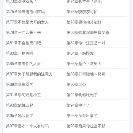
第73章高潮戏来了
第74章长本事了是吧
第75章等着进流氓窝吗
第76章嘤嘤嘤可怕
第77章不愧是大哥的女人
第78章要抱抱才能好
第79章一句话来不来
第80章陆北深哪里最变态
第81章不会被灭口吧
第82章命中注定是一对
第83章一撩再撩
第84章一触即发
第85章带着你的人滚
第86章是个正常男人
第87章为了引起我的注意力
第88章打得跪地叫奶奶
第89章莫家罩的
第90章老公
第91章季阿姨是小三
第92章狗粮吃饱了
第93章危机四起
第94章中计了
第95章她我要了
第96章深哥出事了
第97章喜欢一个人有错吗
第98章后果你担当不起