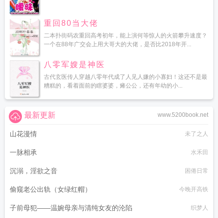
重回80当大佬
二本扑街码农重回高考初年，能上演何等惊人的火箭攀升速度？
一个在88年广交会上用大哥大的大佬，是否比2018年开...
八零军嫂是神医
古代玄医传人穿越八零年代成了人见人嫌的小寡妇！这还不是最
糟糕的，看着面前的瞎婆婆，瘫公公，还有年幼的小...
最新更新
www.5200book.net
山花漫情
未了之人
一脉相承
水禾田
沉溺，淫欲之音
困倦日常
偷窥老公出轨（女绿红帽）
今晚开高铁
子前母犯——温婉母亲与清纯女友的沦陷
织梦人