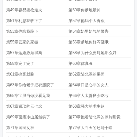
第49章容易擦枪走火
第50章你爹地最帅
第51章利息我收下了
第52章他妈个大香蕉
第53章你给我跪下
第54章奶里奶气的警告
第55章云家的家徽
第56章爹地你好闷骚哦
第57章这婚必须得离
第58章为什么要对她那么好
第59章完了完了
第60章你真丑
第61章撩完就跑
第62章陆北深的果照
第63章你给老子把衣服脱了
第64章口是心非的女人
第65章宝贝当做没看见我
第66章人太善良会吃亏
第67章猥琐的云七念
第68章强大的求生欲
第69章面瘫冰山居然笑了
第70章抱着陆北深的照片睡觉
第71章国民女神
第72章大白天的还能干啥