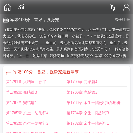
军婚100分：首席，强势宠
温千叶
/著
（超甜宠+打脸虐渣）“爹地，妈咪又吃了我的巧克力，求补偿！”“让人送一箱巧克
力过来，我老婆要吃。”某首长命令着下属。小包子：？？？他就知道是这样，看
来他是时候离家出走了……重生前，云七念看见陆北深都避而远之。重生后，云
七念一天不见陆北深就浑身难受。男人听到传言回到家，“难受？巧了，我专治各
种难受。”上一世，她抛夫弃...
强势宠 txt
首席强势宠!!简介
军婚100分首席强势宠
免费全文阅读
军婚首长体力好笔趣阁最新章节更新
强势宠云七念∨陆北
首席强
势宠!!!
军婚100分首席强势宠免费阅读全文
强势宠温千叶
军婚100分首席强势
军婚100分：首席，强势宠
最新章节
宠
强势宠未删减
强势宠中的姜珉多少岁
军婚100分首席
强势宠笔趣阁
强势宠
第1791章 大结局＋新书
第1790章 完结篇4
温千叶
强势宠免费
强势宠在哪里看
军婚100分首席强势宠全文免费
强势宠百
度
强势宠李幕白
强推军婚100分
强势宠类似
军婚100分首席强势宠全文免费阅
第1789章 完结篇3
第1788章 完结篇2
读
军婚100分首席强势宠免费
军婚100分首席强势宠txt
重生军婚首席
强势宠在
哪个阅读软件可以看
军婚no1
军婚100分首席强势宠 百度
军婚100分首席强势
第1787章 完结篇1
第1786章 余生一陆彤行5席彤番外
宠 超好看
强势宠在哪个软件可以看
军婚100分首席强势宠全文免
强势宠 0
强
完
第1785章 余生一陆彤行4
第1784章 余生一陆彤行3
势宠cp介绍
强势宠左萧凌衣
重生军婚100分首席强势宠
军婚100分首席强势宠
笔趣阁
首席强势宠!!
军婚100分首席强势宠温千叶
强势宠首
军婚100分 首席强
第1783章 余生一陆彤行2
第1782章 余生一陆彤行1
势宠
军婚第一宠首席
强势宠免费阅读
军婚100分首席强势宠百度
军婚100分首