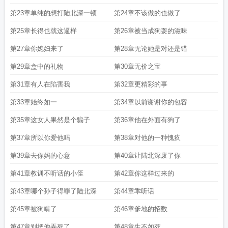
第23章单纯的想打陆北深一顿
第24章不该做的也做了
第25章长得也就这逼样
第26章被当成狗耍的滋味
第27章你媳妇来了
第28章无论她是对还是错
第29章盒中的礼物
第30章无价之宝
第31章有人在陷害我
第32章更精彩的事
第33章始终如一
第34章以前谢谢你的包容
第35章这女人果然是个骗子
第36章他在外面有狗了
第37章所以你爱他吗
第38章对他的一种愧疚
第39章去你妈的心意
第40章让陆北深废了你
第41章教训不听话的小侄
第42章你这样过来的
第43章哪个孙子得罪了陆北深
第44章乖听话
第45章被狗啃了
第46章爹地的招数
第47章别把他弄死了
第48章生不如死