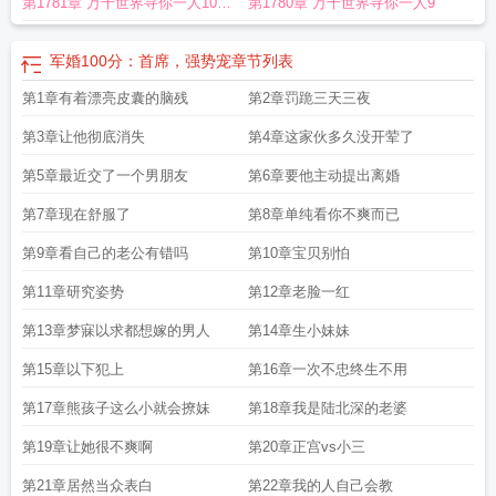
第1781章 万千世界寻你一人10寻
第1780章 万千世界寻你一人9
席强势宠微盘
军婚100
军婚100分首席强势宠免费阅读
军婚100分强势首席强
势宠
军婚100分首席强势宠免费百度
强势宠无删减版
军婚100分首席强势宠云
锦番外完
七念
军婚一百分首席强势宠
强势宠圈
军婚100分：首席，强势宠
章节列表
第1章有着漂亮皮囊的脑残
第2章罚跪三天三夜
第3章让他彻底消失
第4章这家伙多久没开荤了
第5章最近交了一个男朋友
第6章要他主动提出离婚
第7章现在舒服了
第8章单纯看你不爽而已
第9章看自己的老公有错吗
第10章宝贝别怕
第11章研究姿势
第12章老脸一红
第13章梦寐以求都想嫁的男人
第14章生小妹妹
第15章以下犯上
第16章一次不忠终生不用
第17章熊孩子这么小就会撩妹
第18章我是陆北深的老婆
第19章让她很不爽啊
第20章正宫vs小三
第21章居然当众表白
第22章我的人自己会教