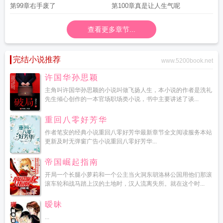
第99章右手废了
第100章真是让人生气呢
查看更多章节...
完结小说推荐
www.5200book.net
许国华孙思颖
主角叫许国华孙思颖的小说叫做飞扬人生，本小说的作者是洗礼
先生倾心创作的一本官场职场类小说，书中主要讲述了谈...
重回八零好芳华
作者笔安的经典小说重回八零好芳华最新章节全文阅读服务本站
更新及时无弹窗广告小说重回八零好芳华...
帝国崛起指南
开局一个长腿小萝莉和一个公主当火洞东胡洛林公国用他们那滚
滚车轮和战马踏上汉的土地时，汉人流离失所。就在这个时...
暧昧
...